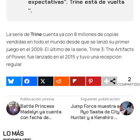
expectativas”. Trine está de vuelta
“.
La serie de
Trine
cuenta ya con 8 millones de copias
vendidas en todo el mundo desde que se lanzó su primer
juego en el 2009. El último de la serie, Trine 3: The Artifacts
of Power, fue lanzado en el 2015 y tuvo una recepción
regular.
2
COMPARTIDO
Publicación previa
Siguiente publicación
Battle Princess
Jump Force muestra a
Madelyn ya cuenta
Ryo Saeba de City
con fecha de
Hunter y a Kenshiro de
lanzamiento para este
Fist of the North Star
otoño
LO MÁS