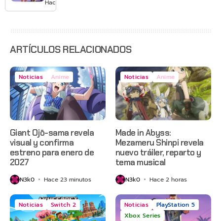
Hace 1 día
agosto
con
estreno
anticipado
en Netflix
ARTÍCULOS RELACIONADOS
Noticias
Anime
Noticias
Anime
Giant Ojō-sama revela
Made in Abyss:
visual y confirma
Mezameru Shinpi revela
estreno para enero de
nuevo tráiler, reparto y
2027
tema musical
N3k0
Hace 23 minutos
N3k0
Hace 2 horas
Noticias
Switch 2
Noticias
PlayStation 5
Xbox Series