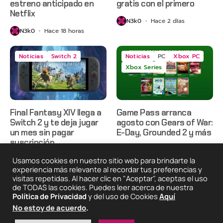
estreno anticipado en
gratis con el primero
Netflix
N3k0
Hace 2 días
N3k0
Hace 18 horas
Noticias
Switch 2
Noticias
PC
Xbox PC
Xbox Series
Final Fantasy XIV llega a
Game Pass arranca
Switch 2 y te deja jugar
agosto con Gears of War:
un mes sin pagar
E-Day, Grounded 2 y más
suscripción
N3k0
Hace 3 días
N3k0
Hace 3 días
Usamos cookies en nuestro sitio web para brindarte la
experiencia más relevante al recordar tus preferencias y
visitas repetidas. Al hacer clic en "Aceptar", aceptas el uso
de TODAS las cookies. Puedes leer acerca de nuestra
2025 © Degeneraciónx.com | Anime, Games & Nothing
Política de Privacidad
y del uso de Cookies
Aquí
Else
No estoy de acuerdo
.
Quiénes
Condiciones De
Políticas De
¡Colabora!
Somos
Uso
Privacidad