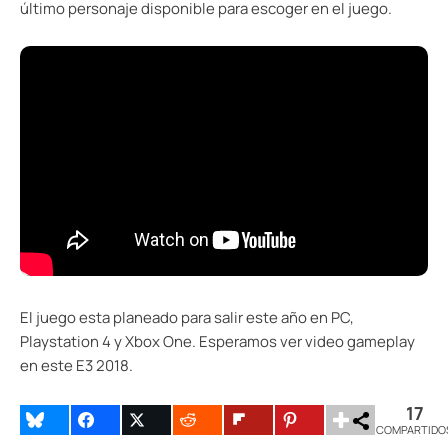
último personaje disponible para escoger en el juego.
El juego esta planeado para salir este año en PC,
Playstation 4 y Xbox One. Esperamos ver video gameplay
en este E3 2018.
17
COMPARTIDO