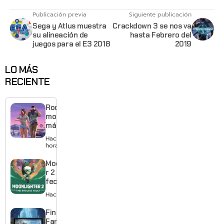
Publicación previa
Siguiente publicación
Sega y Atlus muestra
Crackdown 3 se nos va
su alineación de
hasta Febrero del
juegos para el E3 2018
2019
LO MÁS
RECIENTE
Rockstar
mostrará
más de
GTA 6 en
Hace 18
agosto
horas
con
estreno
Moonlighte
anticipado
r 2 ya tiene
en Netflix
fecha y
puedes
Hace 2 días
quedarte
gratis con
Final
el primero
Fantasy