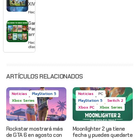
XIV llega a
Switch 2 y
Hace 3 días
te deja
jugar un
Game
mes sin
Pass
pagar
arranca
suscripción
agosto
Hace 3
con
días
Gears of
War: E-
Day,
Grounded
2 y más
ARTÍCULOS RELACIONADOS
Noticias
PlayStation 5
Noticias
PC
Xbox Series
PlayStation 5
Switch 2
Xbox PC
Xbox Series
Rockstar mostrará más
Moonlighter 2 ya tiene
de GTA 6 en agosto con
fecha y puedes quedarte