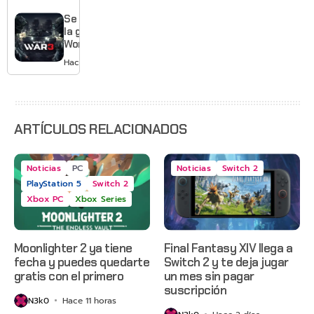
Gears of
War: E-
Se acabó
Day,
la guerra:
Grounded
World War
2 y más
3 apaga
Hace 2 días
sus
servidores
ARTÍCULOS RELACIONADOS
Noticias
PC
Noticias
Switch 2
PlayStation 5
Switch 2
Xbox PC
Xbox Series
Moonlighter 2 ya tiene
Final Fantasy XIV llega a
fecha y puedes quedarte
Switch 2 y te deja jugar
gratis con el primero
un mes sin pagar
suscripción
N3k0
Hace 11 horas