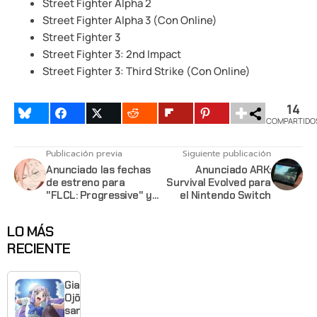
Street Fighter Alpha 2
Street Fighter Alpha 3 (Con Online)
Street Fighter 3
Street Fighter 3: 2nd Impact
Street Fighter 3: Third Strike (Con Online)
14
COMPARTIDO
Publicación previa
Siguiente publicación
Anunciado las fechas
Anunciado ARK:
de estreno para
Survival Evolved para
"FLCL: Progressive" y
el Nintendo Switch
"FLCL: Alternative"
LO MÁS
RECIENTE
Giant
Ojō-
sama