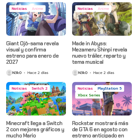
Noticias
Anime
Noticias
Anime
Giant Ojō-sama revela
Made in Abyss:
visual y confirma
Mezameru Shinpi revela
estreno para enero de
nuevo tráiler, reparto y
2027
tema musical
N3k0
Hace 2 días
N3k0
Hace 2 días
Noticias
Switch 2
Noticias
PlayStation 5
Xbox Series
Minecraft llega a Switch
Rockstar mostrará más
2 con mejores gráficos y
de GTA 6 en agosto con
mucho Mario
estreno anticipado en