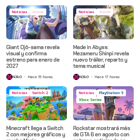
Noticias
Anime
Noticias
Anime
Giant Ojō-sama revela
Made in Abyss:
visual y confirma
Mezameru Shinpi revela
estreno para enero de
nuevo tráiler, reparto y
2027
tema musical
N3k0
Hace 15 horas
N3k0
Hace 17 horas
Noticias
Switch 2
Noticias
PlayStation 5
Xbox Series
Minecraft llega a Switch
Rockstar mostrará más
2 con mejores gráficos y
de GTA 6 en agosto con