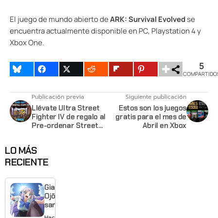
El juego de mundo abierto de
ARK: Survival Evolved
se
encuentra actualmente disponible en PC, Playstation 4 y
Xbox One.
5
COMPARTIDO
Publicación previa
Siguiente publicación
Llévate Ultra Street
Estos son los juegos
Fighter IV de regalo al
gratis para el mes de
Pre-ordenar Street
Abril en Xbox
Fighter 30th
Anniversary en PC,
LO MÁS
PS4 o XB1
RECIENTE
Giant
Ojō-
sama
revela
Hace 15