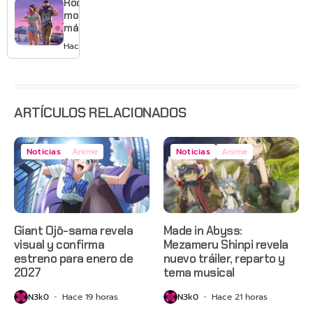
Rockstar
y mucho
mostrará
Mario
más de
GTA 6 en
Hace 2 días
agosto
con
estreno
anticipado
en Netflix
ARTÍCULOS RELACIONADOS
Noticias
Anime
Noticias
Anime
Giant Ojō-sama revela
Made in Abyss:
visual y confirma
Mezameru Shinpi revela
estreno para enero de
nuevo tráiler, reparto y
2027
tema musical
N3k0
Hace 19 horas
N3k0
Hace 21 horas