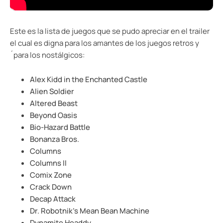
Este es la lista de juegos que se pudo apreciar en el trailer
el cual es digna para los amantes de los juegos retros y
´para los nostálgicos:
Alex Kidd in the Enchanted Castle
Alien Soldier
Altered Beast
Beyond Oasis
Bio-Hazard Battle
Bonanza Bros.
Columns
Columns II
Comix Zone
Crack Down
Decap Attack
Dr. Robotnik’s Mean Bean Machine
Dynamite Headdy