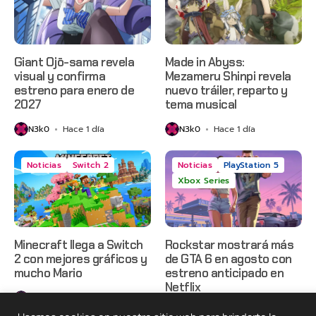
Giant Ojō-sama revela
Made in Abyss:
visual y confirma
Mezameru Shinpi revela
estreno para enero de
nuevo tráiler, reparto y
2027
tema musical
N3k0
Hace 1 día
N3k0
Hace 1 día
Noticias
Switch 2
Noticias
PlayStation 5
Xbox Series
Minecraft llega a Switch
Rockstar mostrará más
2 con mejores gráficos y
de GTA 6 en agosto con
mucho Mario
estreno anticipado en
Netflix
N3k0
Hace 1 día
N3k0
Hace 2 días