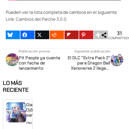
Pueden ver la lista completa de cambios en el siguiente
Link:
Cambios del Parche 3.0.0
.
31
COMPARTIDO
Publicación previa
Siguiente publicación
Pit People ya cuenta
El DLC "Extra Pack 2"
con fecha de
para Dragon Ball
lanzamiento
Xenoverse 2 llegará
este 28 de Febrero
LO MÁS
RECIENTE
Giant
Ojō-
sama
revela
Hace 1 día
visual y