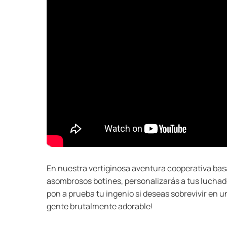
En nuestra vertiginosa aventura cooperativa bas
asombrosos botines, personalizarás a tus luchado
pon a prueba tu ingenio si deseas sobrevivir en u
gente brutalmente adorable!