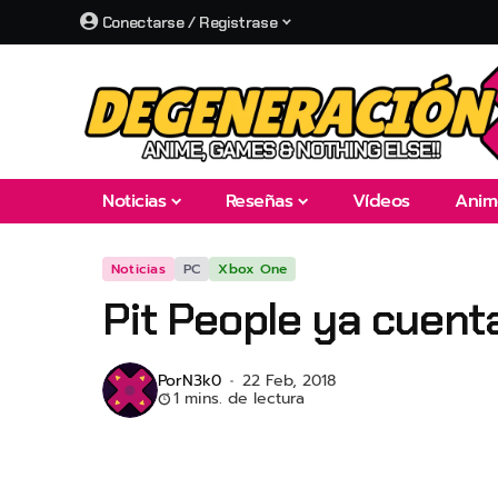
Conectarse / Registrase
Noticias
Reseñas
Vídeos
Anim
Noticias
PC
Xbox One
Pit People ya cuent
Por
N3k0
22 Feb, 2018
1 mins. de lectura