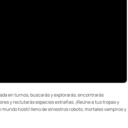
ada en turnos, buscarás y explorarás, encontrarás
res y reclutarás especies extrañas. ¡Reúne a tus tropas y
n mundo hostil lleno de siniestros robots, mortales vampiros y