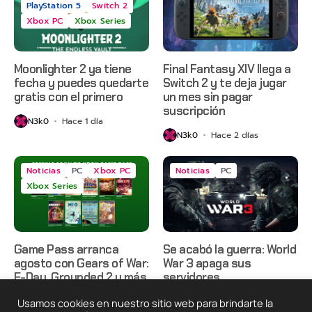
PlayStation 5
Switch 2
Xbox PC
Xbox Series
Moonlighter 2 ya tiene
Final Fantasy XIV llega a
fecha y puedes quedarte
Switch 2 y te deja jugar
gratis con el primero
un mes sin pagar
suscripción
N3k0
Hace 1 día
N3k0
Hace 2 días
Noticias
PC
Xbox PC
Noticias
PC
Xbox Series
Game Pass arranca
Se acabó la guerra: World
agosto con Gears of War:
War 3 apaga sus
E-Day, Grounded 2 y más
servidores
N3k0
Hace 2 días
N3k0
Hace 3 días
Usamos cookies en nuestro sitio web para brindarte la