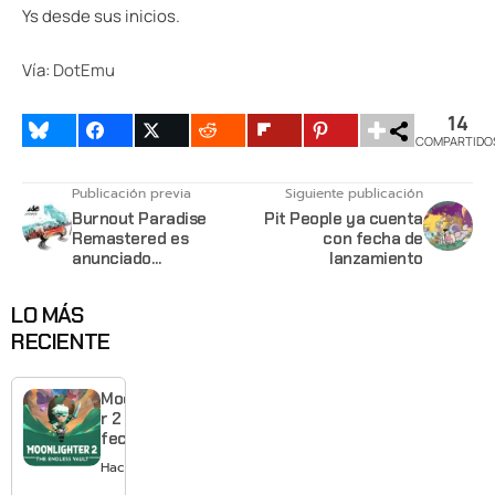
Ys desde sus inicios.
Vía:
DotEmu
14
COMPARTIDO
Publicación previa
Siguiente publicación
Burnout Paradise
Pit People ya cuenta
Remastered es
con fecha de
anunciado
lanzamiento
oficialmente
LO MÁS
RECIENTE
Moonlighte
r 2 ya tiene
fecha y
puedes
Hace 1 día
quedarte