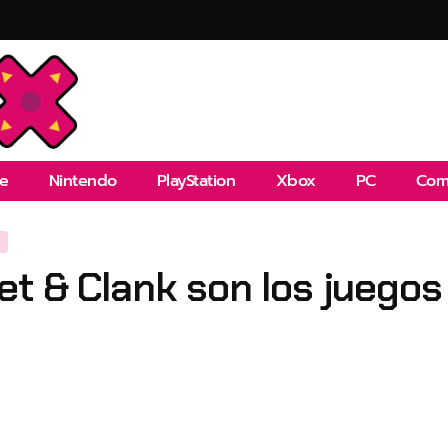
e
Nintendo
PlayStation
Xbox
PC
Com
a
t & Clank son los juegos