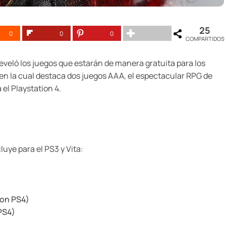
25
0
0
0
COMPARTIDOS
eveló los juegos que estarán de manera gratuita para los
en la cual destaca dos juegos AAA, el espectacular RPG de
 el Playstation 4.
luye para el PS3 y Vita:
con PS4)
PS4)