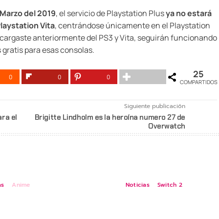
 Marzo del 2019
, el servicio de Playstation Plus
ya no estará
Playstation Vita
, centrándose únicamente en el Playstation
cargaste anteriormente del PS3 y Vita, seguirán funcionando
 gratis para esas consolas.
25
0
0
0
COMPARTIDOS
Siguiente publicación
ra el
Brigitte Lindholm es la heroína numero 27 de
Overwatch
as
Anime
Noticias
Switch 2