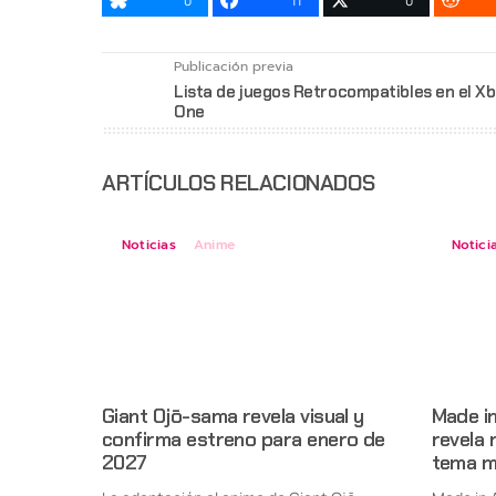
0
11
0
Publicación previa
Lista de juegos Retrocompatibles en el X
One
ARTÍCULOS RELACIONADOS
Noticias
Anime
Notici
Giant Ojō-sama revela visual y
Made i
confirma estreno para enero de
revela 
2027
tema m