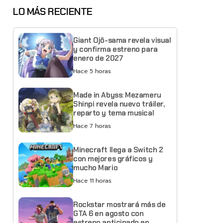
LO MÁS RECIENTE
Giant Ojō-sama revela visual
y confirma estreno para
enero de 2027
Hace 5 horas
Made in Abyss: Mezameru
Shinpi revela nuevo tráiler,
reparto y tema musical
Hace 7 horas
Minecraft llega a Switch 2
con mejores gráficos y
mucho Mario
Hace 11 horas
Rockstar mostrará más de
GTA 6 en agosto con
estreno anticipado en