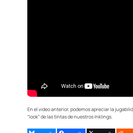
En el video anterior, podemos apreciar la jugabi
“look” de las tintas de nuestros Inklings.