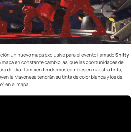
ición un nuevo mapa exclusivo para el evento llamado
Shifty
un mapa en constante cambio, así que las oportunidades de
 hora del día. También tendremos cambios en nuestra tinta,
oyen la Mayonesa tendrán su tinta de color blanca y los de
o” en el mapa.