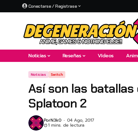
Conectarse / Registrase
Noticias
Reseñas
Vídeos
Anim
Noticias
Switch
Así son las batalla
Splatoon 2
Por
N3k0
04 Ago, 2017
1 mins. de lectura