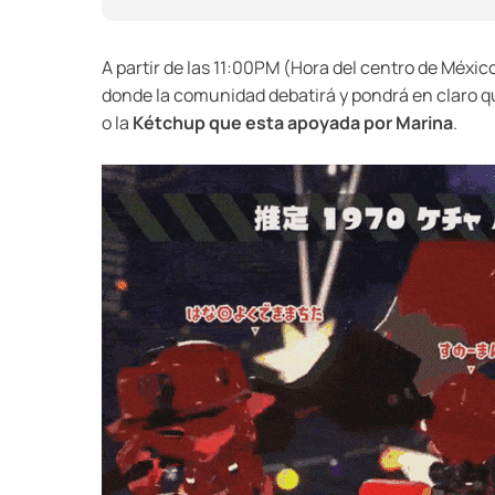
A partir de las 11:00PM (Hora del centro de México
donde la comunidad debatirá y pondrá en claro q
o la
Kétchup que esta apoyada por Marina
.