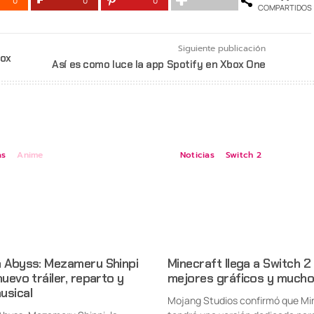
0
0
0
COMPARTIDOS
Siguiente publicación
box
Así es como luce la app Spotify en Xbox One
as
Anime
Noticias
Switch 2
n Abyss: Mezameru Shinpi
Minecraft llega a Switch 2
nuevo tráiler, reparto y
mejores gráficos y mucho
usical
Mojang Studios confirmó que Mi