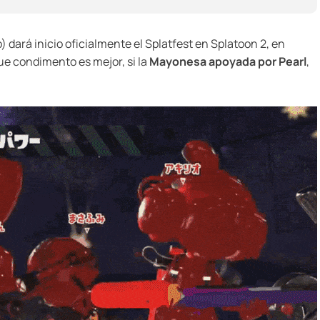
) dará inicio oficialmente el Splatfest en Splatoon 2, en
ue condimento es mejor, si la
Mayonesa apoyada por Pearl
,