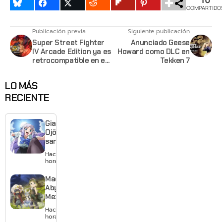
COMPARTIDO
Publicación previa
Siguiente publicación
Super Street Fighter
Anunciado Geese
IV Arcade Edition ya es
Howard como DLC en
retrocompatible en el
Tekken 7
Xbox One
LO MÁS
RECIENTE
Giant
Ojō-
sama
revela
Hace 7
visual y
horas
confirma
estreno
Made in
para
Abyss:
enero de
Mezameru
2027
Shinpi
Hace 9
revela
horas