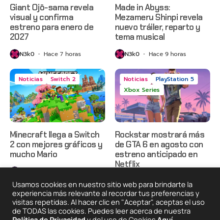
Giant Ojō-sama revela
Made in Abyss:
visual y confirma
Mezameru Shinpi revela
estreno para enero de
nuevo tráiler, reparto y
2027
tema musical
N3k0
Hace 7 horas
N3k0
Hace 9 horas
Noticias
Switch 2
Noticias
PlayStation 5
Xbox Series
Minecraft llega a Switch
Rockstar mostrará más
2 con mejores gráficos y
de GTA 6 en agosto con
mucho Mario
estreno anticipado en
Netflix
N3k0
Hace 13 horas
N3k0
Hace 1 día
Usamos cookies en nuestro sitio web para brindarte la
experiencia más relevante al recordar tus preferencias y
visitas repetidas. Al hacer clic en "Aceptar", aceptas el uso
de TODAS las cookies. Puedes leer acerca de nuestra
2025 © Degeneraciónx.com | Anime, Games & Nothing
Política de Privacidad
y del uso de Cookies
Aquí