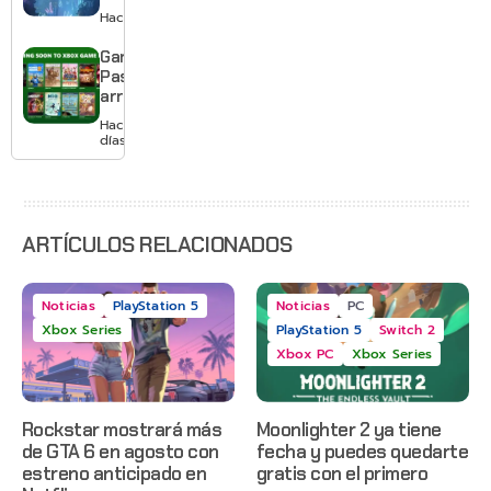
Switch 2 y
Hace 3 días
te deja
jugar un
Game
mes sin
Pass
pagar
arranca
suscripción
agosto
Hace 3
con
días
Gears of
War: E-
Day,
Grounded
2 y más
ARTÍCULOS RELACIONADOS
Noticias
PlayStation 5
Noticias
PC
Xbox Series
PlayStation 5
Switch 2
Xbox PC
Xbox Series
Rockstar mostrará más
Moonlighter 2 ya tiene
de GTA 6 en agosto con
fecha y puedes quedarte
estreno anticipado en
gratis con el primero