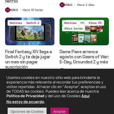
Netflix
N3k0
Hace 2 días
N3k0
Hace 15 horas
Noticias
Switch 2
Noticias
PC
Xbox PC
Xbox Series
Final Fantasy XIV llega a
Game Pass arranca
Switch 2 y te deja jugar
agosto con Gears of War:
un mes sin pagar
E-Day, Grounded 2 y más
suscripción
N3k0
Hace 3 días
N3k0
Hace 3 días
Usamos cookies en nuestro sitio web para brindarte la
experiencia más relevante al recordar tus preferencias y
visitas repetidas. Al hacer clic en "Aceptar", aceptas el uso
de TODAS las cookies. Puedes leer acerca de nuestra
2025 © Degeneraciónx.com | Anime, Games & Nothing
Política de Privacidad
y del uso de Cookies
Aquí
Else
No estoy de acuerdo
.
Quiénes
Condiciones De
Políticas De
¡Colabora!
Somos
Uso
Privacidad
Opciones de Cookies
Aceptar