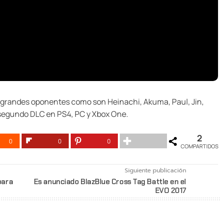
 grandes oponentes como son Heinachi, Akuma, Paul, Jin,
segundo DLC en PS4, PC y Xbox One.
2
0
0
0
COMPARTIDOS
Siguiente publicación
para
Es anunciado BlazBlue Cross Tag Battle en el
EVO 2017