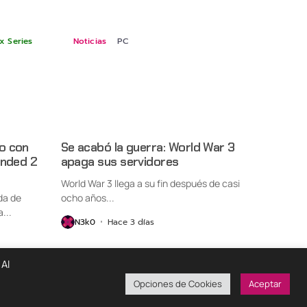
x Series
Noticias
PC
o con
Se acabó la guerra: World War 3
unded 2
apaga sus servidores
World War 3 llega a su fin después de casi
da de
ocho años...
...
N3k0
Hace 3 días
 Al
Opciones de Cookies
Aceptar
ondiciones De Uso
Políticas De Privacidad
¡Colabora!