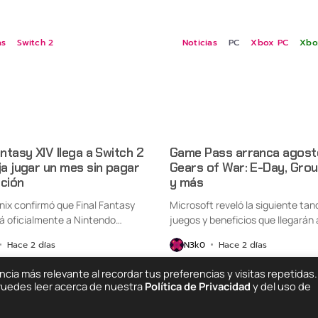
as
Switch 2
Noticias
PC
Xbox PC
Xbo
antasy XIV llega a Switch 2
Game Pass arranca agost
ja jugar un mes sin pagar
Gears of War: E-Day, Gro
pción
y más
nix confirmó que Final Fantasy
Microsoft reveló la siguiente tan
rá oficialmente a Nintendo
juegos y beneficios que llegarán a
Hace 2 días
N3k0
Hace 2 días
ia más relevante al recordar tus preferencias y visitas repetidas.
 Puedes leer acerca de nuestra
Política de Privacidad
y del uso de
Quiénes Somos
C
ing Else