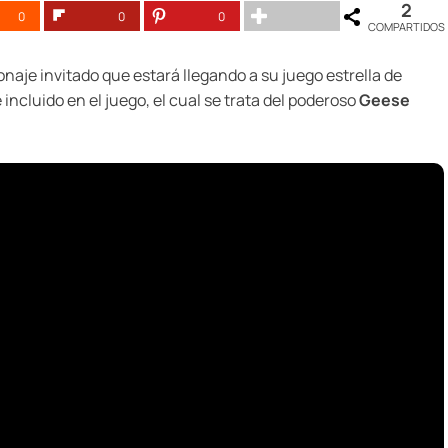
2
0
0
0
COMPARTIDOS
naje invitado que estará llegando a su juego estrella de
incluido en el juego, el cual se trata del poderoso
Geese