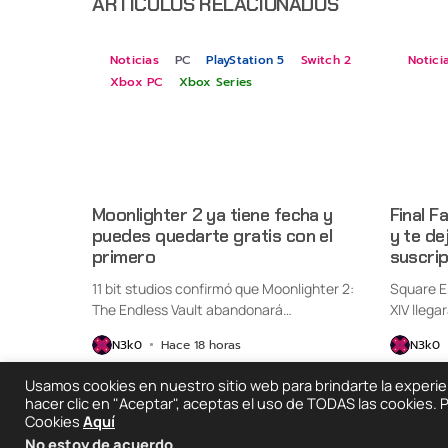
ARTÍCULOS RELACIONADOS
Noticias
PC
PlayStation 5
Switch 2
Notici
Xbox PC
Xbox Series
Moonlighter 2 ya tiene fecha y
Final F
puedes quedarte gratis con el
y te de
primero
suscri
11 bit studios confirmó que Moonlighter 2:
Square E
The Endless Vault abandonará
XIV llega
oficialmente...
Switch...
N3k0
Hace 18 horas
N3k0
Usamos cookies en nuestro sitio web para brindarte la experienc
hacer clic en "Aceptar", aceptas el uso de TODAS las cookies.
Cookies
Aquí
2025 © Degeneraciónx.com | Anime, Games & Noth
No estoy de acuerdo
.