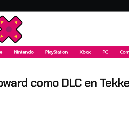
e
Nintendo
PlayStation
Xbox
PC
Com
oward como DLC en Tekke