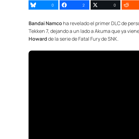
0
2
0
Bandai Namco
ha revelado el primer DLC de perso
Tekken 7, dejando a un lado a Akuma que ya viene 
Howard
de la serie de Fatal Fury de SNK.