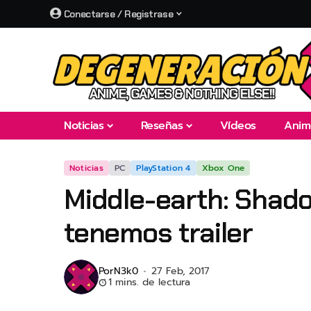
Conectarse / Registrase
Noticias
Reseñas
Vídeos
Anim
Noticias
PC
PlayStation 4
Xbox One
Middle-earth: Shado
tenemos trailer
Por
N3k0
27 Feb, 2017
1 mins. de lectura