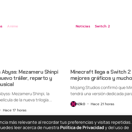
as
Anime
Noticias
Switch 2
n Abyss: Mezameru Shinpi
Minecraft llega a Switch 2
nuevo tráiler, reparto y
mejores gráficos y mucho
usical
Mojang Studios confirmó que Mi
Abyss: Mezameru Shinpi, la
tendrá una versión dedicada par
elícula de la nueva trilogía...
Nintendo Switch...
N3k0
Hace 21 horas
Hace 17 horas
ia más relevante al recordar tus preferencias y visitas repetidas.
 Puedes leer acerca de nuestra
Política de Privacidad
y del uso de