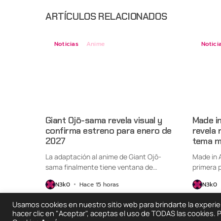
ARTÍCULOS RELACIONADOS
Noticias
Anime
Notici
Giant Ojō-sama revela visual y
Made i
confirma estreno para enero de
revela 
2027
tema m
La adaptación al anime de Giant Ojō-
Made in 
sama finalmente tiene ventana de
primera p
estreno....
N3k0
Hace 15 horas
N3k0
Usamos cookies en nuestro sitio web para brindarte la experienc
hacer clic en "Aceptar", aceptas el uso de TODAS las cookies.