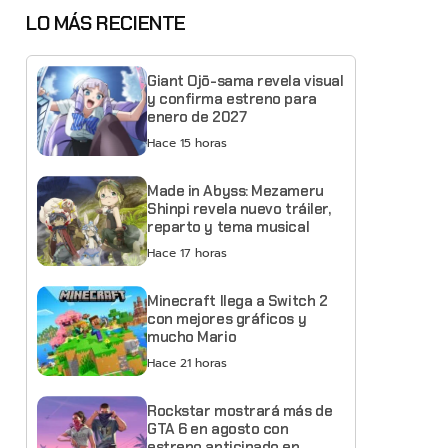
LO MÁS RECIENTE
Giant Ojō-sama revela visual
y confirma estreno para
enero de 2027
Hace 15 horas
Made in Abyss: Mezameru
Shinpi revela nuevo tráiler,
reparto y tema musical
Hace 17 horas
Minecraft llega a Switch 2
con mejores gráficos y
mucho Mario
Hace 21 horas
Rockstar mostrará más de
GTA 6 en agosto con
estreno anticipado en