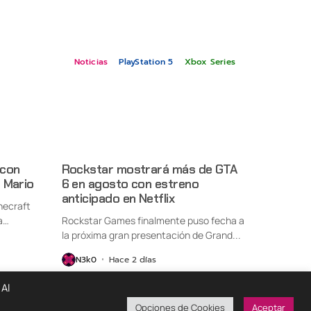
Noticias
PlayStation 5
Xbox Series
 con
Rockstar mostrará más de GTA
 Mario
6 en agosto con estreno
anticipado en Netflix
necraft
a
Rockstar Games finalmente puso fecha a
la próxima gran presentación de Grand...
N3k0
Hace 2 días
 Al
Opciones de Cookies
Aceptar