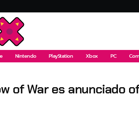
e
Nintendo
PlayStation
Xbox
PC
Com
w of War es anunciado of