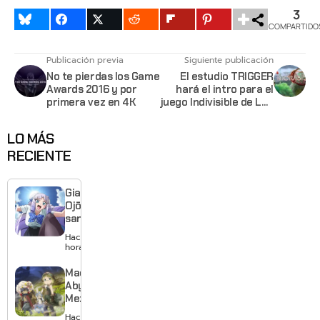
3
COMPARTIDO
Publicación previa
Siguiente publicación
No te pierdas los Game
El estudio TRIGGER
Awards 2016 y por
hará el intro para el
primera vez en 4K
juego Indivisible de Lab
Zero
LO MÁS
RECIENTE
Giant
Ojō-
sama
revela
Hace 19
visual y
horas
confirma
estreno
Made in
para
Abyss:
enero de
Mezameru
2027
Shinpi
Hace 21