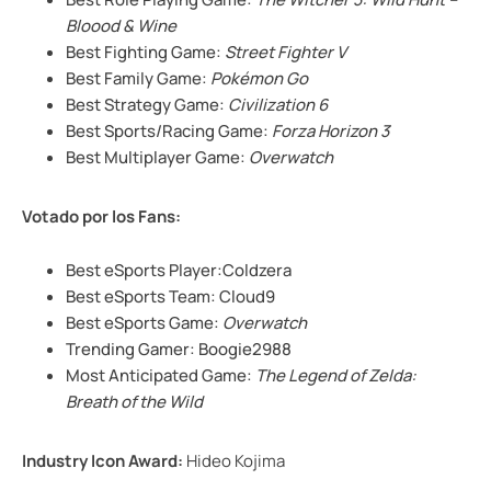
Bloood & Wine
Best Fighting Game:
Street Fighter V
Best Family Game:
Pokémon Go
Best Strategy Game:
Civilization 6
Best Sports/Racing Game:
Forza Horizon 3
Best Multiplayer Game:
Overwatch
Votado por los Fans:
Best eSports Player:Coldzera
Best eSports Team: Cloud9
Best eSports Game:
Overwatch
Trending Gamer: Boogie2988
Most Anticipated Game:
The Legend of Zelda:
Breath of the Wild
Industry Icon Award:
Hideo Kojima