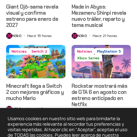
Giant Ojō-sama revela
Made in Abyss:
visual y confirma
Mezameru Shinpi revela
estreno para enero de
nuevo tráiler, reparto y
2027
tema musical
N3k0
Hace 19 horas
N3k0
Hace 21 horas
Noticias
Switch 2
Noticias
PlayStation 5
Xbox Series
Minecraft llega a Switch
Rockstar mostrará más
2 con mejores gráficos y
de GTA 6 en agosto con
mucho Mario
estreno anticipado en
Netflix
N3k0
Hace 1 día
N3k0
Hace 2 días
Usamos cookies en nuestro sitio web para brindarte la
experiencia más relevante al recordar tus preferencias y
visitas repetidas. Al hacer clic en "Aceptar", aceptas el uso
de TODAS las cookies. Puedes leer acerca de nuestra
2025 © Degeneraciónx.com | Anime, Games & Nothing