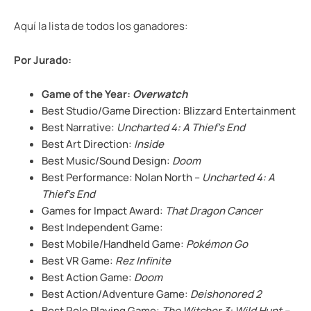
Aquí la lista de todos los ganadores:
Por Jurado:
Game of the Year:
Overwatch
Best Studio/Game Direction: Blizzard Entertainment
Best Narrative:
Uncharted 4: A Thief’s End
Best Art Direction:
Inside
Best Music/Sound Design:
Doom
Best Performance: Nolan North –
Uncharted 4: A
Thief’s End
Games for Impact Award:
That Dragon Cancer
Best Independent Game:
Best Mobile/Handheld Game:
Pokémon Go
Best VR Game:
Rez Infinite
Best Action Game:
Doom
Best Action/Adventure Game:
Deishonored 2
Best Role Playing Game:
The Witcher 3: Wild Hunt –