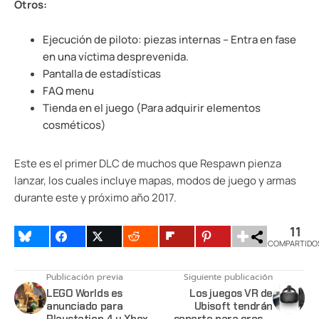
Otros:
Ejecución de piloto: piezas internas – Entra en fase
en una víctima desprevenida.
Pantalla de estadísticas
FAQ menu
Tienda en el juego (Para adquirir elementos
cosméticos)
Este es el primer DLC de muchos que Respawn pienza
lanzar, los cuales incluye mapas, modos de juego y armas
durante este y próximo año 2017.
11
COMPARTIDO
Publicación previa
Siguiente publicación
LEGO Worlds es
Los juegos VR de
anunciado para
Ubisoft tendrán
Playstation 4 y Xbox
soporte para cross-