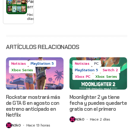
Pass
pagar
arranca
suscripción
agosto
Hace 3
con
días
Gears of
War: E-
Day,
Grounded
2 y más
ARTÍCULOS RELACIONADOS
Noticias
PlayStation 5
Noticias
PC
Xbox Series
PlayStation 5
Switch 2
Xbox PC
Xbox Series
Rockstar mostrará más
Moonlighter 2 ya tiene
de GTA 6 en agosto con
fecha y puedes quedarte
estreno anticipado en
gratis con el primero
Netflix
N3k0
Hace 2 días
N3k0
Hace 13 horas