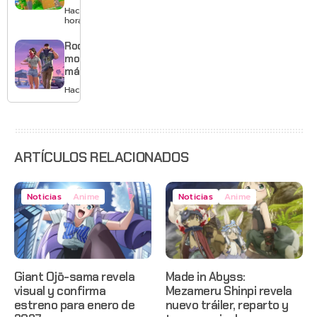
musical
con
Hace 10
mejores
horas
gráficos
y mucho
Rockstar
Mario
mostrará
más de
GTA 6 en
Hace 1 día
agosto
con
estreno
anticipado
en Netflix
ARTÍCULOS RELACIONADOS
Noticias
Anime
Noticias
Anime
Giant Ojō-sama revela
Made in Abyss:
visual y confirma
Mezameru Shinpi revela
estreno para enero de
nuevo tráiler, reparto y