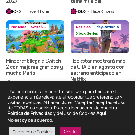
2027
tema musical
N3k0
Hace 4 horas
N3k0
Hace 6 horas
Noticias
Switch 2
Noticias
PlayStation 5
Xbox Series
Minecraft llega a Switch
Rockstar mostrará más
2 con mejores gráficos y
de GTA 6 en agosto con
mucho Mario
estreno anticipado en
Netflix
N3k0
Hace 10 horas
N3k0
Hace 1 día
Usamos cookies en nuestro sitio web para brindarte la
experiencia más relevante al recordar tus preferencias y
visitas repetidas. Al hacer clic en "Aceptar", aceptas el uso
de TODAS las cookies. Puedes leer acerca de nuestra
2025 © Degeneraciónx.com | Anime, Games & Nothing
Política de Privacidad
y del uso de Cookies
Aquí
Else
No estoy de acuerdo
.
Quiénes
Condiciones De
Políticas De
¡Colabora!
Somos
Uso
Privacidad
Opciones de Cookies
Aceptar