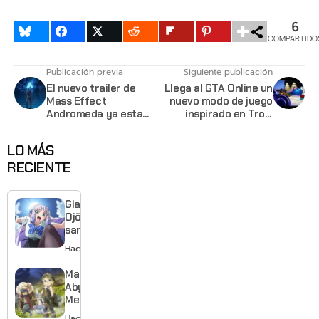
6
COMPARTIDO
Publicación previa
Siguiente publicación
El nuevo trailer de
Llega al GTA Online un
Mass Effect
nuevo modo de juego
Andromeda ya esta
inspirado en Tron,
aquí
Deadline
LO MÁS
RECIENTE
Giant
Ojō-
sama
revela
Hace 1 día
visual y
confirma
Made in
estreno
Abyss:
para
Mezameru
enero de
Shinpi
Hace 1 día