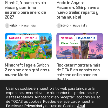
Giant Ojō-sama revela
Made in Abyss:
visual y confirma
Mezameru Shinpi revela
estreno para enero de
nuevo tráiler, reparto y
2027
tema musical
N3k0
Hace 1 día
N3k0
Hace 1 día
Noticias
Switch 2
Noticias
PlayStation 5
Xbox Series
Minecraft llega a Switch
Rockstar mostrará más
2 con mejores gráficos y
de GTA 6 en agosto con
mucho Mario
estreno anticipado en
Netflix
N3k0
Hace 1 día
N3k0
Hace 2 días
Usamos cookies en nuestro sitio web para brindarte la
experiencia más relevante al recordar tus preferencias y
visitas repetidas. Al hacer clic en "Aceptar", aceptas el uso
de TODAS las cookies. Puedes leer acerca de nuestra
2025 © Degeneraciónx.com | Anime, Games & Nothing
Política de Privacidad
y del uso de Cookies
Aquí