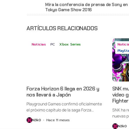
Mira la conferencia de prensa de Sony en 
Tokyo Game Show 2016
ARTÍCULOS RELACIONADOS
Noticias
PC
Xbox Series
Notici
PlaySt
Forza Horizon 6 llega en 2026 y
SNK mue
nos llevará a Japón
video 
Fighte
Playground Games confirmó oficialmente
el próximo capítulo de la saga Forza
SNK ha re
Horizon,...
nuevas p
N3k0
Hace 11 meses
N3k0