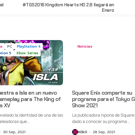
el
#TGS2016 Kingdom Hearts HD 2.8 llegará en
Enero
as
PC
PlayStation 4
Noticias
ation 5
Xbox Series
stra a Isla en un nuevo
Square Enix comparte su
gameplay para The King of
programa para el Tokyo 
rs XV
Show 2021
velado la identidad de una de las
La publicadora nipona de Square 
eleadoras que...
dado a conocer su programa...
30 Sep, 2021
N3k0
28 Sep, 2021