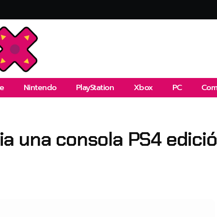
e
Nintendo
PlayStation
Xbox
PC
Com
a una consola PS4 edició