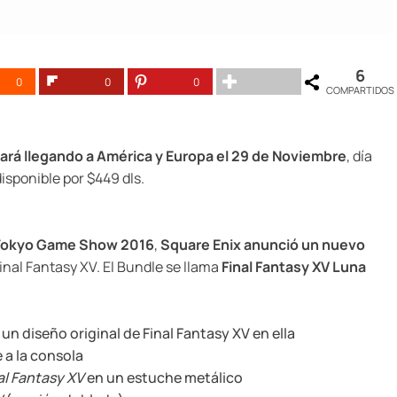
6
0
0
0
COMPARTIDOS
ará llegando a América y Europa el 29 de Noviembre
, día
disponible por $449 dls.
Tokyo Game Show 2016
,
Square Enix anunció un nuevo
inal Fantasy XV. El Bundle se llama
Final Fantasy XV Luna
un diseño original de Final Fantasy XV en ella
 a la consola
al Fantasy XV
en un estuche metálico