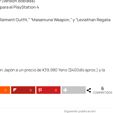
V
(versión doblada)
para el PlayStation 4
 Raiment Outfit,” “Masamune Weapon,” y “Leviathan Regalia
en Japón a un precio de ¥39,980 Yens ($400dls aprox.) y la
6
0
0
0
COMPARTIDOS
Siguiente publicación