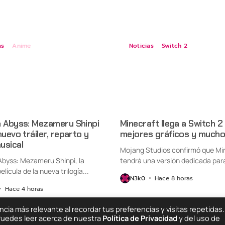
as
Anime
Noticias
Switch 2
n Abyss: Mezameru Shinpi
Minecraft llega a Switch 2
nuevo tráiler, reparto y
mejores gráficos y mucho
usical
Mojang Studios confirmó que Mi
Abyss: Mezameru Shinpi, la
tendrá una versión dedicada par
elícula de la nueva trilogía...
Nintendo Switch...
N3k0
Hace 8 horas
Hace 4 horas
ia más relevante al recordar tus preferencias y visitas repetidas.
 Puedes leer acerca de nuestra
Política de Privacidad
y del uso de