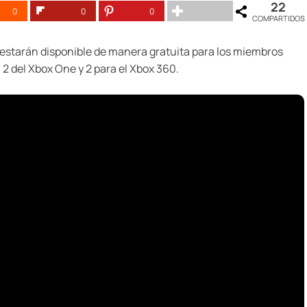
22
0
0
0
COMPARTIDOS
e estarán disponible de manera gratuita para los miembros
 2 del Xbox One y 2 para el Xbox 360.