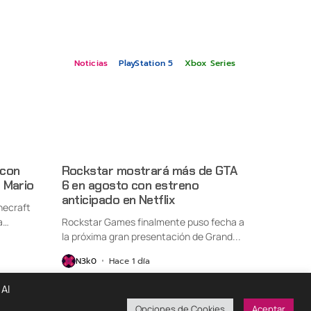
Noticias
PlayStation 5
Xbox Series
 con
Rockstar mostrará más de GTA
 Mario
6 en agosto con estreno
anticipado en Netflix
necraft
a
Rockstar Games finalmente puso fecha a
la próxima gran presentación de Grand...
N3k0
Hace 1 día
 Al
Opciones de Cookies
Aceptar