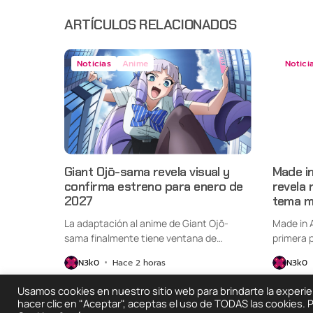
ARTÍCULOS RELACIONADOS
Noticias
Anime
Notici
Giant Ojō-sama revela visual y
Made i
confirma estreno para enero de
revela 
2027
tema m
La adaptación al anime de Giant Ojō-
Made in 
sama finalmente tiene ventana de
primera p
estreno....
N3k0
Hace 2 horas
N3k0
Usamos cookies en nuestro sitio web para brindarte la experienc
hacer clic en "Aceptar", aceptas el uso de TODAS las cookies.