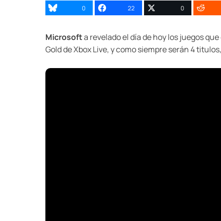
0
22
0
Microsoft
a revelado el día de hoy los juegos qu
Gold de Xbox Live, y como siempre serán 4 titulos,