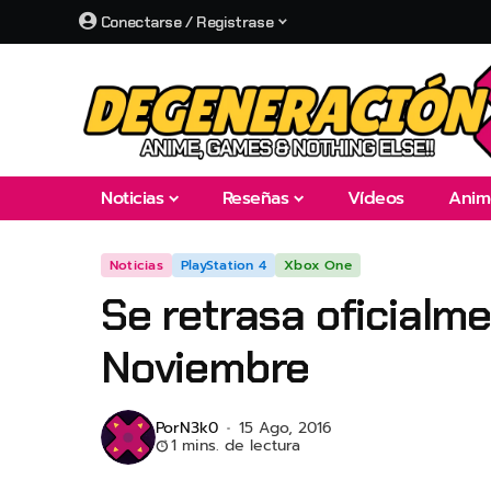
Conectarse / Registrase
Noticias
Reseñas
Vídeos
Anim
Noticias
PlayStation 4
Xbox One
Se retrasa oficialme
Noviembre
Por
N3k0
15 Ago, 2016
1 mins. de lectura