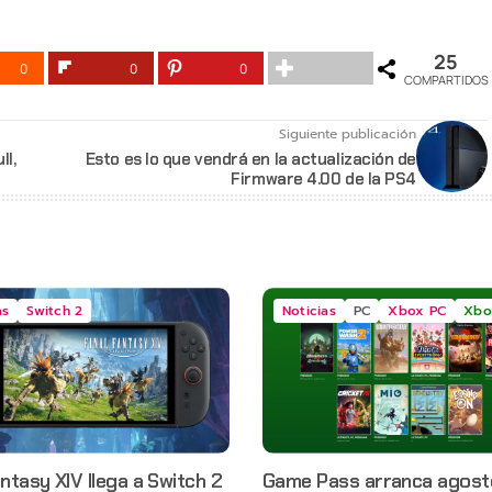
25
0
0
0
COMPARTIDOS
Siguiente publicación
l,
Esto es lo que vendrá en la actualización de
Firmware 4.00 de la PS4
as
Switch 2
Noticias
PC
Xbox PC
Xbo
antasy XIV llega a Switch 2
Game Pass arranca agost