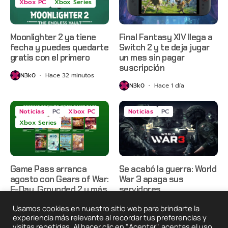
Xbox PC
Xbox Series
Moonlighter 2 ya tiene
Final Fantasy XIV llega a
fecha y puedes quedarte
Switch 2 y te deja jugar
gratis con el primero
un mes sin pagar
suscripción
N3k0
Hace 32 minutos
N3k0
Hace 1 día
Noticias
PC
Xbox PC
Noticias
PC
Xbox Series
Game Pass arranca
Se acabó la guerra: World
agosto con Gears of War:
War 3 apaga sus
E-Day, Grounded 2 y más
servidores
N3k0
Hace 1 día
N3k0
Hace 2 días
Usamos cookies en nuestro sitio web para brindarte la
experiencia más relevante al recordar tus preferencias y
visitas repetidas. Al hacer clic en "Aceptar", aceptas el uso