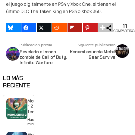
el juego digitalmente en PS4 y Xbox One, si tienen el
último DLC The Taken King en PS3 o Xbox 360.
11
COMPARTIDO
Publicación previa
Siguiente publicación
Revelado el modo
Konami anuncia Metal
zombie de Call of Duty:
Gear Survive
Infinite Warfare
LO MÁS
RECIENTE
Moonlighte
r 2 ya tiene
fecha y
puedes
Hace 32
quedarte
minutos
gratis con
el primero
Final