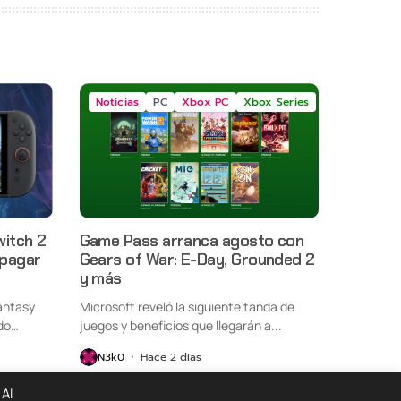
Noticias
PC
Xbox PC
Xbox Series
witch 2
Game Pass arranca agosto con
 pagar
Gears of War: E-Day, Grounded 2
y más
antasy
Microsoft reveló la siguiente tanda de
do
juegos y beneficios que llegarán a...
N3k0
Hace 2 días
 Al