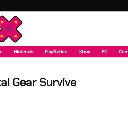
e
Nintendo
PlayStation
Xbox
PC
Com
al Gear Survive