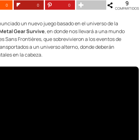
9
0
0
0
COMPARTIDOS
unciado un nuevo juego basado en el universo de la
Metal Gear Survive
, en donde nos llevará a una mundo
res Sans Frontières, que sobrevivieron a los eventos de
transportados a un universo alterno, donde deberán
tales en la cabeza.