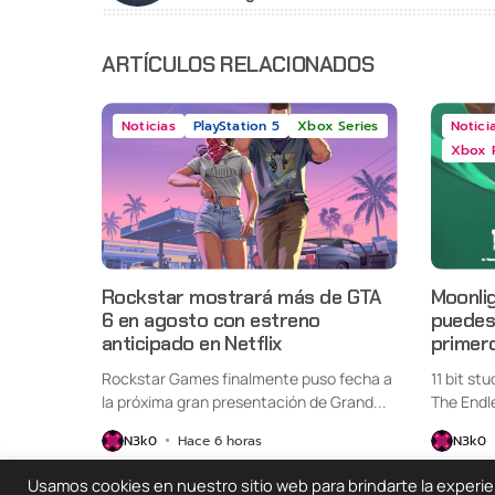
ARTÍCULOS RELACIONADOS
Noticias
PlayStation 5
Xbox Series
Notici
Xbox 
Rockstar mostrará más de GTA
Moonlig
6 en agosto con estreno
puedes 
anticipado en Netflix
primer
Rockstar Games finalmente puso fecha a
11 bit st
la próxima gran presentación de Grand...
The Endl
oficialme
N3k0
Hace 6 horas
N3k0
Usamos cookies en nuestro sitio web para brindarte la experienc