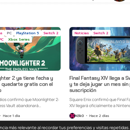
as
PC
PlayStation 5
Switch 2
Noticias
Switch 2
PC
Xbox Series
hter 2 ya tiene fecha y
Final Fantasy XIV llega a S
quedarte gratis con el
y te deja jugar un mes sin
o
suscripción
udios confirmó que Moonlighter 2:
Square Enix confirmó que Final F
ess Vault abandonará
XIV llegará oficialmente a Ninten
nte...
Switch...
Hace 1 día
N3k0
Hace 2 días
ia más relevante al recordar tus preferencias y visitas repetidas.