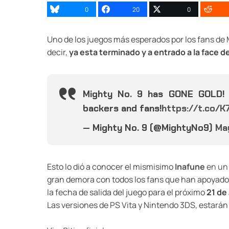
0
20
0
Uno de los juegos más esperados por los fans d
decir,
ya esta terminado y a entrado a la face de
Mighty No. 9 has GONE GOLD! 
backers and fans!
https://t.co/
— Mighty No. 9 (@MightyNo9)
Ma
Esto lo dió a conocer el mismisimo
Inafune
en un 
gran demora con todos los fans que han apoyado 
la fecha de salida del juego para el próximo
21 de
Las versiones de PS Vita y Nintendo 3DS, estará