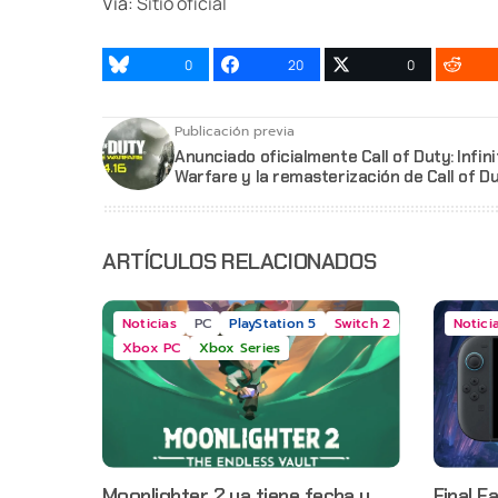
Via:
Sitio oficial
0
20
0
Publicación previa
Anunciado oficialmente Call of Duty: Infini
Warfare y la remasterización de Call of D
ARTÍCULOS RELACIONADOS
Noticias
PC
PlayStation 5
Switch 2
Notici
Xbox PC
Xbox Series
Moonlighter 2 ya tiene fecha y
Final F