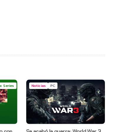
x Series
Noticias
PC
o con
Se acabó la guerra: World War 3