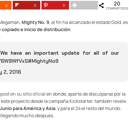
20
0
0
0
COMPARTIDOS
e Megaman,
Mighty No. 9
, al fin ha alcanzado el estado Gold, es
 copiado e inicio de distribución
.
We have an important update for all of our
K76W9WfVxS
#MightyNo9
y 2, 2016
post en su sitio oficial
en donde, aparte de disculparse por la
este proyecto desde la campaña Kickstarter, también revela
 Junio para América y Asia
, y para el 24 el resto del mundo.
n llegando mucho despues.