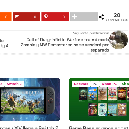
20
0
0
0
COMPARTIDOS
Siguiente publicación
Call of Duty: Infinite Warfare traerá modo
te
Zombie y MW Remastered no se venderá por
uty 4
separado
as
Switch 2
Noticias
PC
Xbox PC
Xbo
antasy XIV llega a Switch 2
Game Pass arranca agost