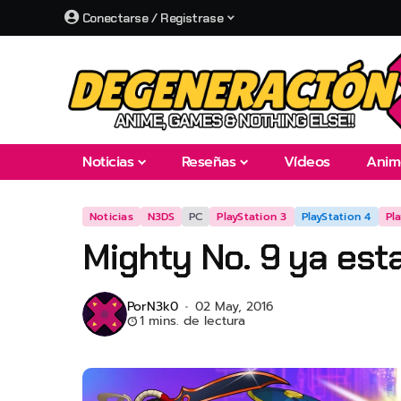
Conectarse / Registrase
Noticias
Reseñas
Vídeos
Anim
Noticias
N3DS
PC
PlayStation 3
PlayStation 4
Pl
Mighty No. 9 ya est
Por
N3k0
02 May, 2016
1 mins. de lectura