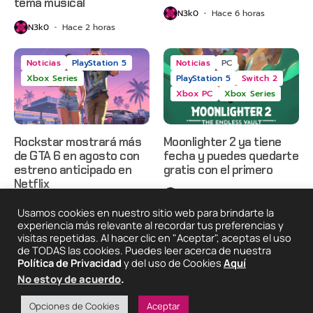
tema musical
N3k0
Hace 6 horas
N3k0
Hace 2 horas
Noticias
PlayStation 5
Noticias
PC
Xbox Series
PlayStation 5
Switch 2
Xbox PC
Xbox Series
Rockstar mostrará más
Moonlighter 2 ya tiene
de GTA 6 en agosto con
fecha y puedes quedarte
estreno anticipado en
gratis con el primero
Netflix
N3k0
Hace 2 días
N3k0
Hace 24 horas
Usamos cookies en nuestro sitio web para brindarte la
experiencia más relevante al recordar tus preferencias y
visitas repetidas. Al hacer clic en "Aceptar", aceptas el uso
de TODAS las cookies. Puedes leer acerca de nuestra
2025 © Degeneraciónx.com | Anime, Games & Nothing
Política de Privacidad
y del uso de Cookies
Aquí
Else
No estoy de acuerdo
.
Quiénes
Condiciones De
Políticas De
¡Colabora!
Somos
Uso
Privacidad
Opciones de Cookies
Aceptar