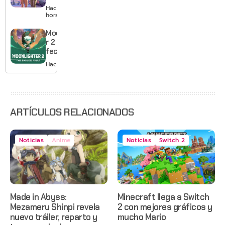
GTA 6 en
Hace 24
agosto
horas
con
estreno
Moonlighte
anticipado
r 2 ya tiene
en Netflix
fecha y
puedes
Hace 2 días
quedarte
gratis con
el primero
ARTÍCULOS RELACIONADOS
Noticias
Anime
Noticias
Switch 2
Made in Abyss:
Minecraft llega a Switch
Mezameru Shinpi revela
2 con mejores gráficos y
nuevo tráiler, reparto y
mucho Mario