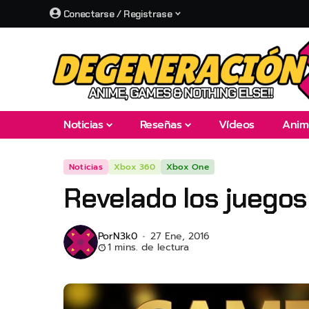
Conectarse / Registrase
Noticias
Reseñas
Vídeos
Anim
Noticias
Xbox 360
Xbox One
Revelado los juegos
Por
N3k0
27 Ene, 2016
1 mins. de lectura