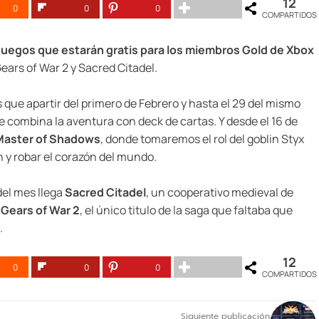
12
0
0
0
COMPARTIDOS
s juegos que estarán gratis para los miembros Gold de Xbox
Gears of War 2 y Sacred Citadel.
ue apartir del primero de Febrero y hasta el 29 del mismo
ue combina la aventura con deck de cartas. Y desde el 16 de
Master of Shadows
, donde tomaremos el rol del goblin Styx
h y robar el corazón del mundo.
del mes llega
Sacred Citadel
, un cooperativo medieval de
á
Gears of War 2
, el único titulo de la saga que faltaba que
.
12
0
0
0
COMPARTIDOS
Siguiente publicación