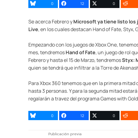
0
12
0
Se acerca Febrero y
Microsoft ya tiene listo lo
Live
, en los cuales destacan Hand of Fate, Styx, 
Empezando con los juegos de Xbox One, tenemos q
mes, tendremos
Hand of Fate
, un juego de rol q
Febrero y hasta el 15 de Marzo, tendremos
Styx: 
quien se tendrá que infiltrar a la Torre de Akenas
Para Xbox 360 tenemos que en la primera mitad 
hasta 3 personas. Y para la segunda mitad estar
regalarán a travez del programa Games with Gold
0
12
0
Publicación previa