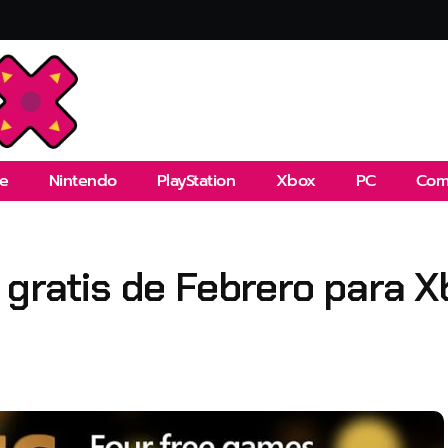
e
Nintendo
PlayStation
Xbox
PC
Com
 gratis de Febrero para 