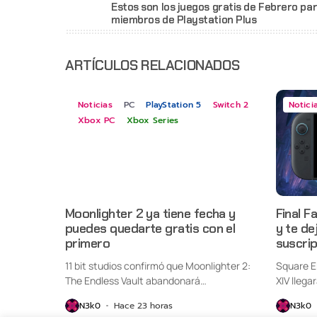
Estos son los juegos gratis de Febrero pa
miembros de Playstation Plus
ARTÍCULOS RELACIONADOS
Noticias
PC
PlayStation 5
Switch 2
Notici
Xbox PC
Xbox Series
Moonlighter 2 ya tiene fecha y
Final F
puedes quedarte gratis con el
y te de
primero
suscri
11 bit studios confirmó que Moonlighter 2:
Square E
The Endless Vault abandonará
XIV llega
oficialmente...
Switch...
N3k0
Hace 23 horas
N3k0