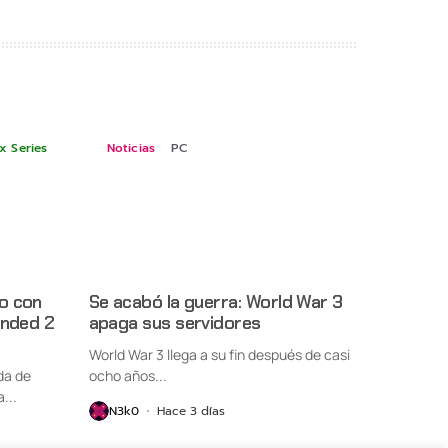
x Series
Noticias
PC
o con
Se acabó la guerra: World War 3
unded 2
apaga sus servidores
World War 3 llega a su fin después de casi
da de
ocho años...
...
N3k0
Hace 3 días