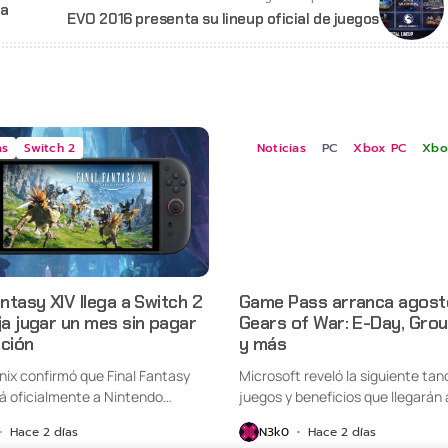
ra
EVO 2016 presenta su lineup oficial de juegos
as
Switch 2
Noticias
PC
Xbox PC
Xbo
antasy XIV llega a Switch 2
Game Pass arranca agost
ja jugar un mes sin pagar
Gears of War: E-Day, Gro
pción
y más
nix confirmó que Final Fantasy
Microsoft reveló la siguiente tan
rá oficialmente a Nintendo
juegos y beneficios que llegarán a
Hace 2 días
N3k0
Hace 2 días