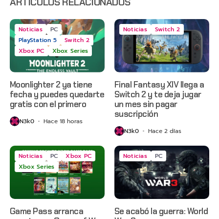
ARTÍCULOS RELACIONADOS
Noticias
PC
Noticias
Switch 2
PlayStation 5
Switch 2
Xbox PC
Xbox Series
Moonlighter 2 ya tiene
Final Fantasy XIV llega a
fecha y puedes quedarte
Switch 2 y te deja jugar
gratis con el primero
un mes sin pagar
suscripción
N3k0
Hace 18 horas
N3k0
Hace 2 días
Noticias
PC
Xbox PC
Noticias
PC
Xbox Series
Game Pass arranca
Se acabó la guerra: World