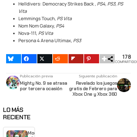
Helldivers: Democracy Strikes Back ,
PS4, PS3, PS
Vita
Lemmings Touch,
PS Vita
Nom Nom Galaxy,
PS4
Nova-111,
PS Vita
Persona 4 Arena Ultimax,
PS3
178
COMPARTIDO
Publicación previa
Siguiente publicación
Mighty No. 9 se atrasa
Revelado los juegos
por tercera ocasión
gratis de Febrero para
Xbox One y Xbox 360
LO MÁS
RECIENTE
Moonlighte