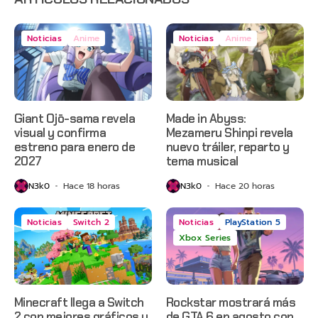
Noticias
Anime
Noticias
Anime
Giant Ojō-sama revela
Made in Abyss:
visual y confirma
Mezameru Shinpi revela
estreno para enero de
nuevo tráiler, reparto y
2027
tema musical
N3k0
Hace 18 horas
N3k0
Hace 20 horas
Noticias
Switch 2
Noticias
PlayStation 5
Xbox Series
Minecraft llega a Switch
Rockstar mostrará más
2 con mejores gráficos y
de GTA 6 en agosto con