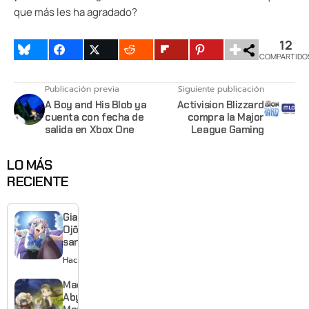
que más les ha agradado?
12
COMPARTIDO
Publicación previa
Siguiente publicación
A Boy and His Blob ya
Activision Blizzard
cuenta con fecha de
compra la Major
salida en Xbox One
League Gaming
LO MÁS
RECIENTE
Giant
Ojō-
sama
revela
Hace 1 día
visual y
confirma
Made in
estreno
Abyss:
para