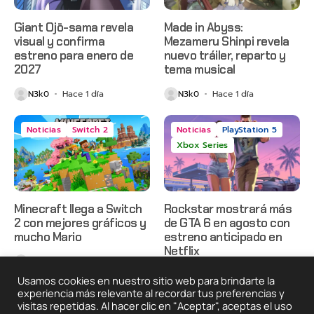
Giant Ojō-sama revela
Made in Abyss:
visual y confirma
Mezameru Shinpi revela
estreno para enero de
nuevo tráiler, reparto y
2027
tema musical
N3k0
Hace 1 día
N3k0
Hace 1 día
Noticias
Switch 2
Noticias
PlayStation 5
Xbox Series
Minecraft llega a Switch
Rockstar mostrará más
2 con mejores gráficos y
de GTA 6 en agosto con
mucho Mario
estreno anticipado en
Netflix
N3k0
Hace 1 día
N3k0
Hace 2 días
Usamos cookies en nuestro sitio web para brindarte la
experiencia más relevante al recordar tus preferencias y
visitas repetidas. Al hacer clic en "Aceptar", aceptas el uso