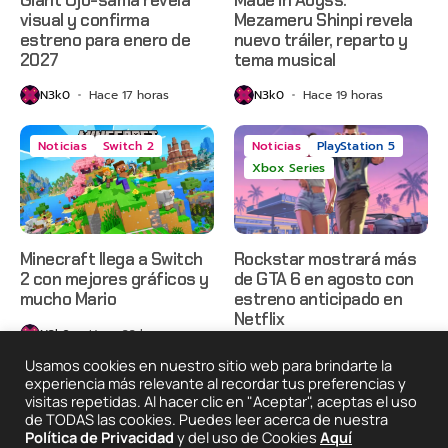
visual y confirma
Mezameru Shinpi revela
estreno para enero de
nuevo tráiler, reparto y
2027
tema musical
N3k0
Hace 17 horas
N3k0
Hace 19 horas
Noticias
Switch 2
Noticias
PlayStation 5
Xbox Series
Minecraft llega a Switch
Rockstar mostrará más
2 con mejores gráficos y
de GTA 6 en agosto con
mucho Mario
estreno anticipado en
Netflix
N3k0
Hace 22 horas
N3k0
Hace 2 días
Usamos cookies en nuestro sitio web para brindarte la
experiencia más relevante al recordar tus preferencias y
visitas repetidas. Al hacer clic en "Aceptar", aceptas el uso
de TODAS las cookies. Puedes leer acerca de nuestra
2025 © Degeneraciónx.com | Anime, Games & Nothing
Política de Privacidad
y del uso de Cookies
Aquí
Else