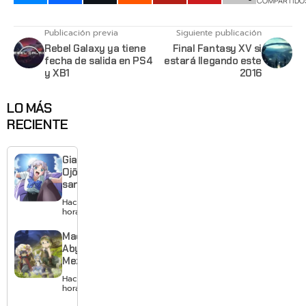
COMPARTIDO
Publicación previa
Siguiente publicación
Rebel Galaxy ya tiene
Final Fantasy XV si
fecha de salida en PS4
estará llegando este
y XB1
2016
LO MÁS
RECIENTE
Giant
Ojō-
sama
revela
Hace 17
visual y
horas
confirma
estreno
Made in
para
Abyss:
enero de
Mezameru
2027
Shinpi
Hace 19
revela
horas
nuevo