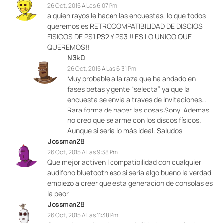
26 Oct, 2015 A Las 6:07 Pm
a quien rayos le hacen las encuestas, lo que todos
queremos es RETROCOMPATIBILIDAD DE DISCIOS
FISICOS DE PS1 PS2 Y PS3 !! ES LO UNICO QUE
QUEREMOS!!
N3k0
26 Oct, 2015 A Las 6:31 Pm
Muy probable a la raza que ha andado en
fases betas y gente “selecta” ya que la
encuesta se envia a traves de invitaciones…
Rara forma de hacer las cosas Sony. Ademas
no creo que se arme con los discos físicos.
Aunque si seria lo más ideal. Saludos
Jossman28
26 Oct, 2015 A Las 9:38 Pm
Que mejor activen l compatibilidad con cualquier
audifono bluetooth eso si seria algo bueno la verdad
empiezo a creer que esta generacion de consolas es
la peor
Jossman28
26 Oct, 2015 A Las 11:38 Pm