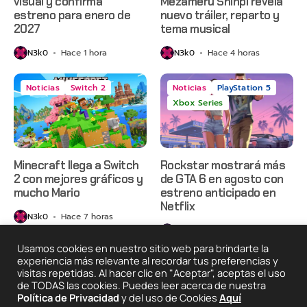
visual y confirma
Mezameru Shinpi revela
estreno para enero de
nuevo tráiler, reparto y
2027
tema musical
N3k0
Hace 1 hora
N3k0
Hace 4 horas
Noticias
Switch 2
Noticias
PlayStation 5
Xbox Series
Minecraft llega a Switch
Rockstar mostrará más
2 con mejores gráficos y
de GTA 6 en agosto con
mucho Mario
estreno anticipado en
Netflix
N3k0
Hace 7 horas
N3k0
Hace 1 día
Usamos cookies en nuestro sitio web para brindarte la
experiencia más relevante al recordar tus preferencias y
visitas repetidas. Al hacer clic en "Aceptar", aceptas el uso
2025 © Degeneraciónx.com | Anime, Games & Nothing
de TODAS las cookies. Puedes leer acerca de nuestra
Else
Política de Privacidad
y del uso de Cookies
Aquí
Quiénes
Condiciones De
Políticas De
¡Colabora!