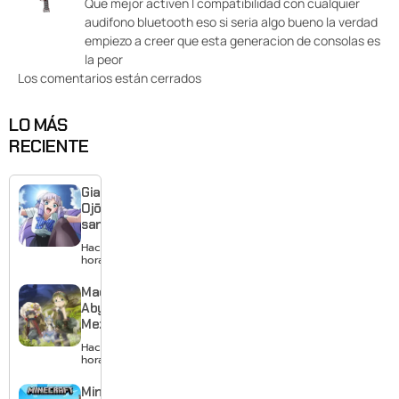
Que mejor activen l compatibilidad con cualquier
audifono bluetooth eso si seria algo bueno la verdad
empiezo a creer que esta generacion de consolas es
la peor
Los comentarios están cerrados
LO MÁS
RECIENTE
Giant
Ojō-
sama
revela
Hace 1
visual y
hora
confirma
estreno
Made in
para
Abyss:
enero de
Mezameru
2027
Shinpi
Hace 4
revela
horas
nuevo
tráiler,
Minecraft