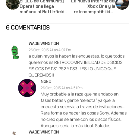
El DLC de Community
La nueva interfaz del
Operations llega
Xbox One y la
mañana al Battlefield
retrocompatibilidad
4
disponibles este 12 de
Noviembre
6 COMENTARIOS
WADE WINSTON
26 Oct, 2015 A Las 4:07 Pm
a quien rayos le hacen las encuestas, lo que todos
queremos es RETROCOMPATIBILIDAD DE DISCIOS
FISICOS DE PS1 PS2 Y PS3 !! ES LO UNICO QUE
QUEREMOS!!
N3k0
26 Oct, 2015 A Las 4:31 Pm
Muy probable a la raza que ha andado en
fases betas y gente “selecta” ya que la
encuesta se envia a traves de invitaciones…
Rara forma de hacer las cosas Sony. Ademas
no creo que se arme con los discos físicos.
Aunque si seria lo más ideal. Saludos
WADE WINSTON