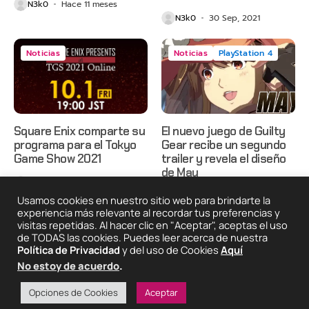
N3k0
Hace 11 meses
N3k0
30 Sep, 2021
Noticias
Noticias
PlayStation 4
Square Enix comparte su
El nuevo juego de Guilty
programa para el Tokyo
Gear recibe un segundo
Game Show 2021
trailer y revela el diseño
de May
N3k0
28 Sep, 2021
N3k0
13 Sep, 2019
Usamos cookies en nuestro sitio web para brindarte la
experiencia más relevante al recordar tus preferencias y
visitas repetidas. Al hacer clic en "Aceptar", aceptas el uso
de TODAS las cookies. Puedes leer acerca de nuestra
2025 © Degeneraciónx.com | Anime, Games & Nothing
Política de Privacidad
y del uso de Cookies
Aquí
Else
No estoy de acuerdo
.
Quiénes
Condiciones De
Políticas De
¡Colabora!
Somos
Uso
Privacidad
Opciones de Cookies
Aceptar