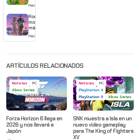
tema
con
Hace 2 días
musical
mejores
gráficos
Rockstar
y mucho
mostrará
Mario
más de
GTA 6 en
Hace 2 días
agosto
con
estreno
anticipado
en Netflix
ARTÍCULOS RELACIONADOS
Noticias
PC
Noticias
PC
Xbox Series
PlayStation 4
PlayStation 5
Xbox Series
Forza Horizon 6 llega en
SNK muestra a Isla en un
2026 y nos llevará a
nuevo video gameplay
Japón
para The King of Fighters
XV