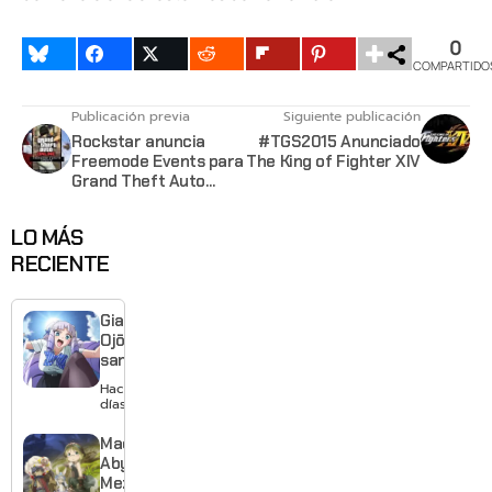
0
COMPARTIDO
Publicación previa
Siguiente publicación
Rockstar anuncia
#TGS2015 Anunciado
Freemode Events para
The King of Fighter XIV
Grand Theft Auto
Online
LO MÁS
RECIENTE
Giant
Ojō-
sama
revela
Hace 2
visual y
días
confirma
estreno
Made in
para
Abyss:
enero de
Mezameru