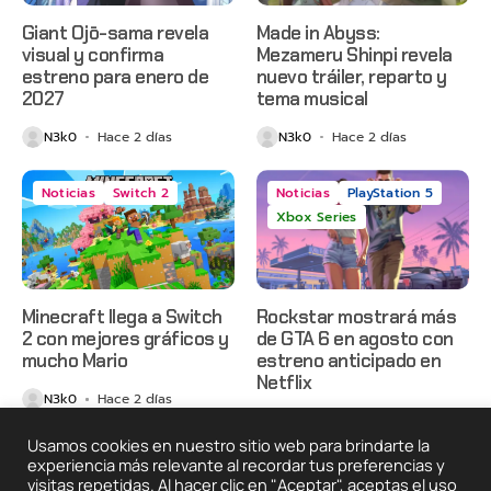
Giant Ojō-sama revela
Made in Abyss:
visual y confirma
Mezameru Shinpi revela
estreno para enero de
nuevo tráiler, reparto y
2027
tema musical
N3k0
Hace 2 días
N3k0
Hace 2 días
Noticias
Switch 2
Noticias
PlayStation 5
Xbox Series
Minecraft llega a Switch
Rockstar mostrará más
2 con mejores gráficos y
de GTA 6 en agosto con
mucho Mario
estreno anticipado en
Netflix
N3k0
Hace 2 días
N3k0
Hace 3 días
Usamos cookies en nuestro sitio web para brindarte la
experiencia más relevante al recordar tus preferencias y
visitas repetidas. Al hacer clic en "Aceptar", aceptas el uso