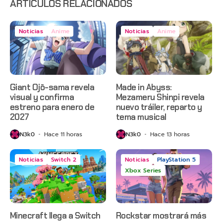
ARTÍCULOS RELACIONADOS
Noticias
Anime
Noticias
Anime
Giant Ojō-sama revela
Made in Abyss:
visual y confirma
Mezameru Shinpi revela
estreno para enero de
nuevo tráiler, reparto y
2027
tema musical
N3k0
Hace 11 horas
N3k0
Hace 13 horas
Noticias
Switch 2
Noticias
PlayStation 5
Xbox Series
Minecraft llega a Switch
Rockstar mostrará más