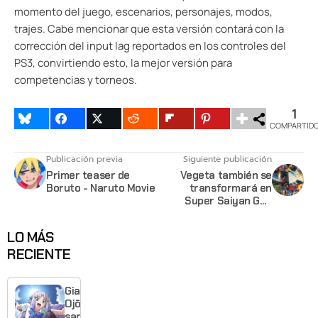
momento del juego, escenarios, personajes, modos,
trajes. Cabe mencionar que esta versión contará con la
corrección del input lag reportados en los controles del
PS3, convirtiendo esto, la mejor versión para
competencias y torneos.
1
COMPARTID
Publicación previa
Siguiente publicación
Primer teaser de
Vegeta también se
Boruto - Naruto Movie
transformará en
Super Saiyan God
Super Saiyan en la
película Dragon Ball Z:
LO MÁS
Fukkatsu no F
RECIENTE
Giant
Ojō-
sama