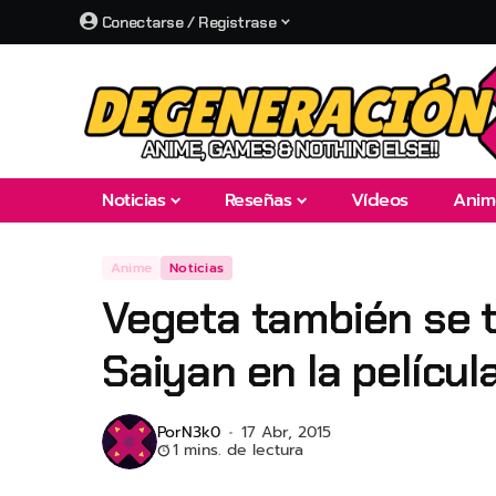
Conectarse / Registrase
Noticias
Reseñas
Vídeos
Anim
Anime
Noticias
Vegeta también se 
Saiyan en la películ
Por
N3k0
17 Abr, 2015
1 mins. de lectura