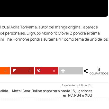
l cual Akira Toriyama, autor del manga original, aparece
 de personajes. El grupo Momoiro Clover Z pondrá el tema
ximum The Hormone pondrá su tema “F” como tema de uno de los
3
0
0
0
COMPARTIDOS
Siguiente publicación
alida
Metal Gear Online soportará hasta 16 jugadores
en PC, PS4 y XBO