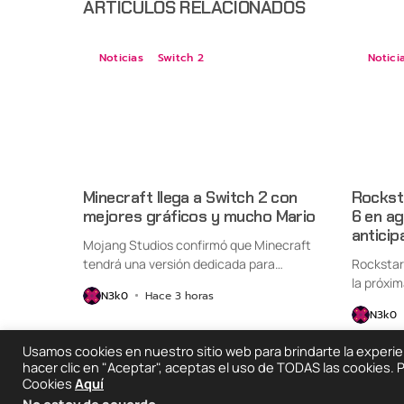
ARTÍCULOS RELACIONADOS
Noticias
Switch 2
Notici
Minecraft llega a Switch 2 con
Rockst
mejores gráficos y mucho Mario
6 en a
anticip
Mojang Studios confirmó que Minecraft
tendrá una versión dedicada para
Rockstar
Nintendo Switch...
la próxim
N3k0
Hace 3 horas
N3k0
Usamos cookies en nuestro sitio web para brindarte la experienc
hacer clic en "Aceptar", aceptas el uso de TODAS las cookies.
Cookies
Aquí
2025 © Degeneraciónx.com | Anime, Games & Noth