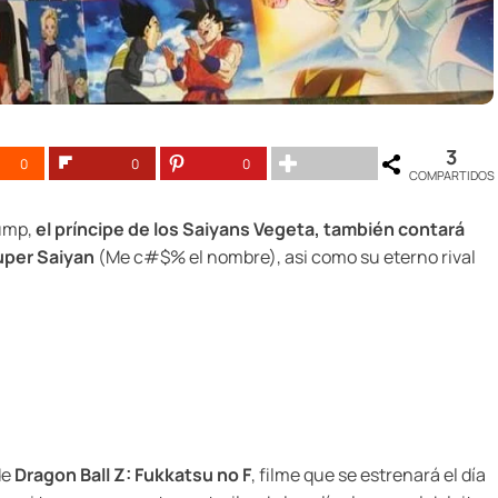
3
0
0
0
COMPARTIDOS
Jump,
el príncipe de los Saiyans Vegeta, también contará
uper Saiyan
(Me c#$% el nombre), asi como su eterno rival
de
Dragon Ball Z: Fukkatsu no F
, filme que se estrenará el día