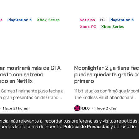
as
PlayStation 5
Xbox Series
Noticias
PC
PlayStation 5
Xbox PC
Xbox Series
ar mostrará más de GTA
Moonlighter 2 ya tiene fec
gosto con estreno
puedes quedarte gratis co
ado en Netflix
primero
 Games finalmente puso fecha a
11 bit studios confirmó que Moonl
a gran presentación de Grand...
The Endless Vault abandonará
oficialmente...
Hace 21 horas
N3k0
Hace 2 días
ia más relevante al recordar tus preferencias y visitas repetidas.
 Puedes leer acerca de nuestra
Política de Privacidad
y del uso de
Quiénes Somos
C
ing Else