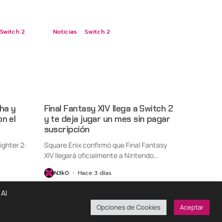
Switch 2
Noticias
Switch 2
ha y
Final Fantasy XIV llega a Switch 2
n el
y te deja jugar un mes sin pagar
suscripción
ighter 2:
Square Enix confirmó que Final Fantasy
XIV llegará oficialmente a Nintendo
Switch...
N3k0
Hace 3 días
 Al
Opciones de Cookies
Aceptar
ondiciones De Uso
Políticas De Privacidad
¡Colabora!