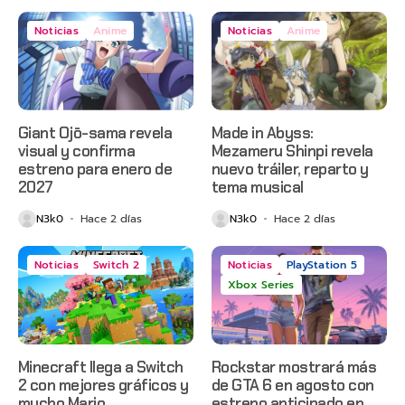
Noticias
Anime
Noticias
Anime
Giant Ojō-sama revela
Made in Abyss:
visual y confirma
Mezameru Shinpi revela
estreno para enero de
nuevo tráiler, reparto y
2027
tema musical
N3k0
Hace 2 días
N3k0
Hace 2 días
Noticias
Switch 2
Noticias
PlayStation 5
Xbox Series
Minecraft llega a Switch
Rockstar mostrará más
2 con mejores gráficos y
de GTA 6 en agosto con
mucho Mario
estreno anticipado en