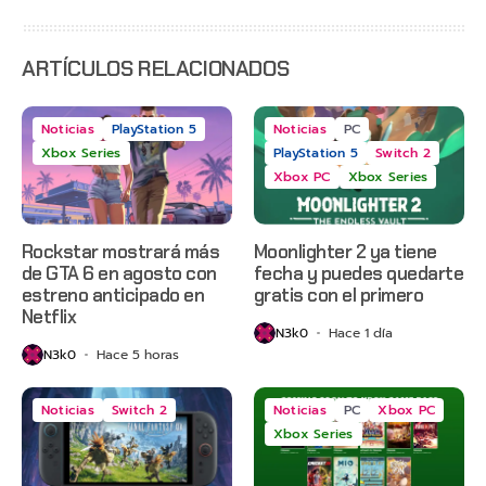
Day,
Grounded
2 y más
ARTÍCULOS RELACIONADOS
Noticias
PlayStation 5
Noticias
PC
Xbox Series
PlayStation 5
Switch 2
Xbox PC
Xbox Series
Rockstar mostrará más
Moonlighter 2 ya tiene
de GTA 6 en agosto con
fecha y puedes quedarte
estreno anticipado en
gratis con el primero
Netflix
N3k0
Hace 1 día
N3k0
Hace 5 horas
Noticias
Switch 2
Noticias
PC
Xbox PC
Xbox Series