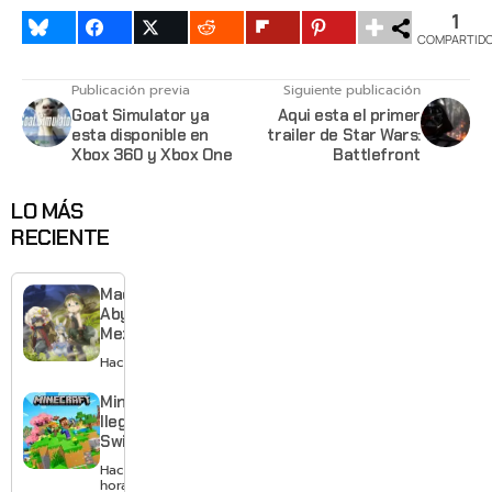
1
COMPARTID
Publicación previa
Siguiente publicación
Goat Simulator ya
Aqui esta el primer
esta disponible en
trailer de Star Wars:
Xbox 360 y Xbox One
Battlefront
LO MÁS
RECIENTE
Made in
Abyss:
Mezameru
Shinpi
Hace 1 hora
revela
nuevo
Minecraft
tráiler,
llega a
reparto y
Switch 2
tema
con
Hace 5
musical
mejores
horas