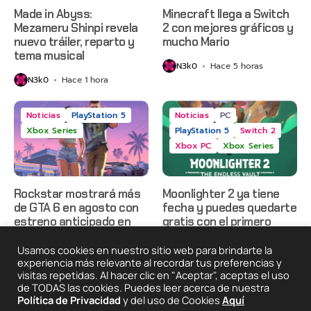
Made in Abyss:
Minecraft llega a Switch
Mezameru Shinpi revela
2 con mejores gráficos y
nuevo tráiler, reparto y
mucho Mario
tema musical
N3k0
Hace 5 horas
N3k0
Hace 1 hora
Noticias
PlayStation 5
Noticias
PC
Xbox Series
PlayStation 5
Switch 2
Xbox PC
Xbox Series
Rockstar mostrará más
Moonlighter 2 ya tiene
de GTA 6 en agosto con
fecha y puedes quedarte
estreno anticipado en
gratis con el primero
Netflix
N3k0
Hace 2 días
Usamos cookies en nuestro sitio web para brindarte la
N3k0
Hace 23 horas
experiencia más relevante al recordar tus preferencias y
visitas repetidas. Al hacer clic en "Aceptar", aceptas el uso
de TODAS las cookies. Puedes leer acerca de nuestra
Política de Privacidad
y del uso de Cookies
Aquí
2025 © Degeneraciónx.com | Anime, Games & Nothing