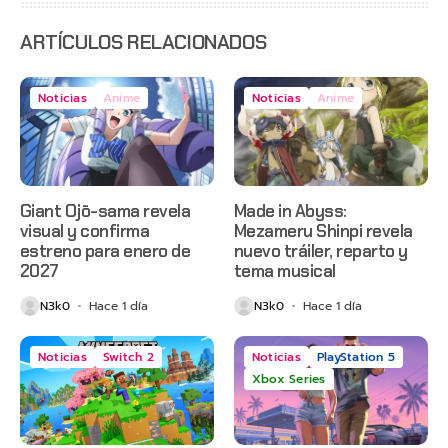
anticipado
en Netflix
ARTÍCULOS RELACIONADOS
Noticias
Anime
Noticias
Anime
Giant Ojō-sama revela
Made in Abyss:
visual y confirma
Mezameru Shinpi revela
estreno para enero de
nuevo tráiler, reparto y
2027
tema musical
N3k0
Hace 1 día
N3k0
Hace 1 día
Noticias
Switch 2
Noticias
PlayStation 5
Xbox Series