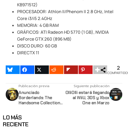
KB971512)
PROCESADOR: Athlon II/Phenom II 2.8 GHz, Intel
Core i3/i5 2.4GHz
MEMORIA: 4 GB RAM
GRÁFICOS: ATI Radeon HD 5770 (1 GB), NVIDIA
GeForce GTX 260 (896 MB)
DISCO DURO: 60 GB
DIRECTX 11
2
COMPARTIDO
Publicación previa
Siguiente publicación
Anunciado
OlliOlli estará llegando
Borderlands: The
al WiiU, 3DS y Xbox
Handsome Collection
One en Marzo
para PS4 y Xbox One
LO MÁS
RECIENTE