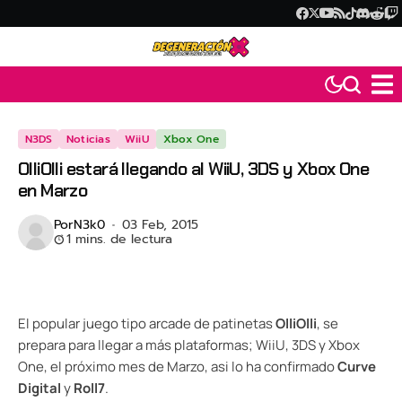
N3DS
Noticias
WiiU
Xbox One
OlliOlli estará llegando al WiiU, 3DS y Xbox One
en Marzo
Por
N3k0
03 Feb, 2015
1 mins. de lectura
El popular juego tipo arcade de patinetas
OlliOlli
, se
prepara para llegar a más plataformas; WiiU, 3DS y Xbox
One, el próximo mes de Marzo, asi lo ha confirmado
Curve
Digital
y
Roll7
.