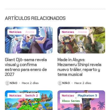
con
estreno
anticipado
en Netflix
ARTÍCULOS RELACIONADOS
Noticias
Anime
Noticias
Anime
Giant Ojō-sama revela
Made in Abyss:
visual y confirma
Mezameru Shinpi revela
estreno para enero de
nuevo tráiler, reparto y
2027
tema musical
N3k0
Hace 2 días
N3k0
Hace 2 días
Noticias
Switch 2
Noticias
PlayStation 5
Xbox Series