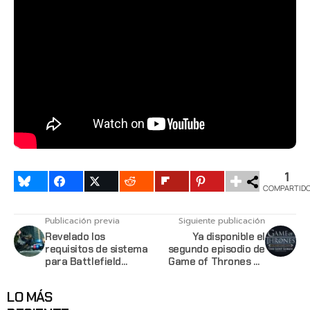
1
COMPARTID
Publicación previa
Siguiente publicación
Revelado los
Ya disponible el
requisitos de sistema
segundo episodio de
para Battlefield
Game of Thrones de
Hardline en PC
Telltale Games
LO MÁS