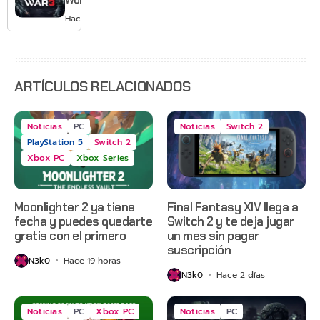
2 y más
3 apaga
Hace 3 días
sus
servidores
ARTÍCULOS RELACIONADOS
Noticias
PC
Noticias
Switch 2
PlayStation 5
Switch 2
Xbox PC
Xbox Series
Moonlighter 2 ya tiene
Final Fantasy XIV llega a
fecha y puedes quedarte
Switch 2 y te deja jugar
gratis con el primero
un mes sin pagar
suscripción
N3k0
Hace 19 horas
N3k0
Hace 2 días
Noticias
PC
Xbox PC
Noticias
PC