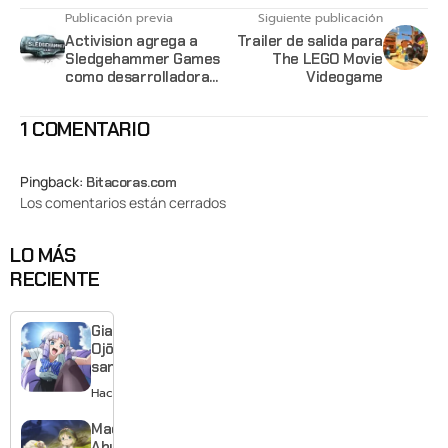
Publicación previa
Siguiente publicación
Activision agrega a
Trailer de salida para
Sledgehammer Games
The LEGO Movie
como desarrolladora
Videogame
de Call of Duty
1 COMENTARIO
Pingback:
Bitacoras.com
Los comentarios están cerrados
LO MÁS
RECIENTE
Giant
Ojō-
sama
revela
Hace 1 día
visual y
confirma
Made in
estreno
Abyss: