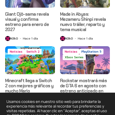
Giant Ojō-sama revela
Made in Abyss:
visual y confirma
Mezameru Shinpi revela
estreno para enero de
nuevo tráiler, reparto y
2027
tema musical
N3k0
Hace 1 día
N3k0
Hace 1 día
Noticias
Switch 2
Noticias
PlayStation 5
Xbox Series
Minecraft llega a Switch
Rockstar mostrará más
2 con mejores gráficos y
de GTA 6 en agosto con
mucho Mario
estreno anticipado en
Netflix
N3k0
Hace 1 día
Usamos cookies en nuestro sitio web para brindarte la
N3k0
Hace 2 días
experiencia más relevante al recordar tus preferencias y
visitas repetidas. Al hacer clic en "Aceptar", aceptas el uso