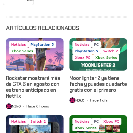
Gears of
War: E-
Day,
Grounded
2 y más
ARTÍCULOS RELACIONADOS
Noticias
PlayStation 5
Noticias
PC
Xbox Series
PlayStation 5
Switch 2
Xbox PC
Xbox Series
Rockstar mostrará más
Moonlighter 2 ya tiene
de GTA 6 en agosto con
fecha y puedes quedarte
estreno anticipado en
gratis con el primero
Netflix
N3k0
Hace 1 día
N3k0
Hace 6 horas
Noticias
Switch 2
Noticias
PC
Xbox PC
Xbox Series