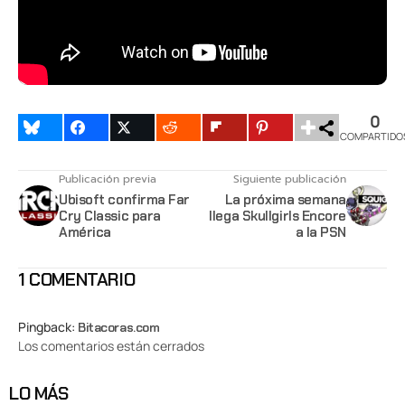
0
COMPARTIDO
Publicación previa
Siguiente publicación
Ubisoft confirma Far
La próxima semana
Cry Classic para
llega Skullgirls Encore
América
a la PSN
1 COMENTARIO
Pingback:
Bitacoras.com
Los comentarios están cerrados
LO MÁS