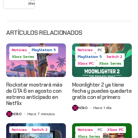
con
días
Gears of
War: E-
Day,
Grounded
2 y más
ARTÍCULOS RELACIONADOS
Noticias
PlayStation 5
Noticias
PC
Xbox Series
PlayStation 5
Switch 2
Xbox PC
Xbox Series
Rockstar mostrará más
Moonlighter 2 ya tiene
de GTA 6 en agosto con
fecha y puedes quedarte
estreno anticipado en
gratis con el primero
Netflix
N3k0
Hace 1 día
N3k0
Hace 7 minutos
Noticias
Switch 2
Noticias
PC
Xbox PC
Xbox Series