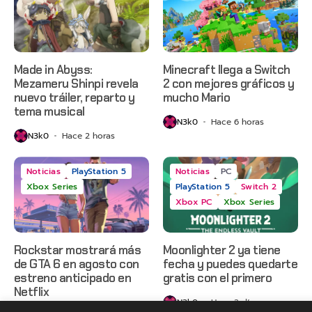
Made in Abyss:
Minecraft llega a Switch
Mezameru Shinpi revela
2 con mejores gráficos y
nuevo tráiler, reparto y
mucho Mario
tema musical
N3k0
Hace 6 horas
N3k0
Hace 2 horas
Noticias
PlayStation 5
Noticias
PC
Xbox Series
PlayStation 5
Switch 2
Xbox PC
Xbox Series
Rockstar mostrará más
Moonlighter 2 ya tiene
de GTA 6 en agosto con
fecha y puedes quedarte
estreno anticipado en
gratis con el primero
Netflix
N3k0
Hace 2 días