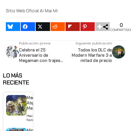
Sitio Web Oficial Ai Mai Mi
0
COMPARTIDO
Publicación previa
Siguiente publicación
Celebra el 25
Todos los DLC de
Aniversario de
Modern Warfare 3 a
Megaman con trajes
mitad de precio
para tu Avatar
LO MÁS
RECIENTE
Made in
Abyss:
Mezameru
Shinpi
Hace 2
revela
horas
nuevo
tráiler,
Minecraft