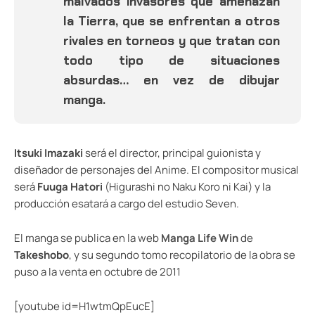
malvados invasores que amenazan
la Tierra, que se enfrentan a otros
rivales en torneos y que tratan con
todo tipo de situaciones
absurdas… en vez de dibujar
manga.
Itsuki Imazaki
será el director, principal guionista y
diseñador de personajes del Anime. El compositor musical
será
Fuuga Hatori
(Higurashi no Naku Koro ni Kai) y la
producción esatará a cargo del estudio Seven.
El manga se publica en la web
Manga Life Win
de
Takeshobo
, y su segundo tomo recopilatorio de la obra se
puso a la venta en octubre de 2011
[youtube id=H1wtmQpEucE]