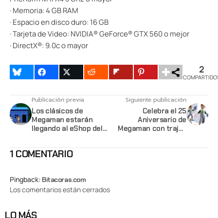
· Memoria: 4 GB RAM
· Espacio en disco duro: 16 GB
· Tarjeta de Video: NVIDIA® GeForce® GTX 560 o mejor
· DirectX®: 9.0c o mayor
2
COMPARTIDO
Publicación previa
Siguiente publicación
Los clásicos de
Celebra el 25
Megaman estarán
Aniversario de
llegando al eShop del
Megaman con trajes
N3DS
para tu Avatar
1 COMENTARIO
Pingback:
Bitacoras.com
Los comentarios están cerrados
LO MÁS