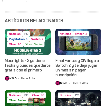
sus
servidores
ARTÍCULOS RELACIONADOS
Noticias
PC
Noticias
Switch 2
PlayStation 5
Switch 2
Xbox PC
Xbox Series
Moonlighter 2 ya tiene
Final Fantasy XIV llega a
fecha y puedes quedarte
Switch 2 y te deja jugar
gratis con el primero
un mes sin pagar
suscripción
N3k0
Hace 1 día
N3k0
Hace 2 días
Noticias
PC
Xbox PC
Noticias
PC
Xbox Series