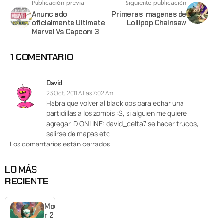
Publicación previa
Siguiente publicación
Anunciado
Primeras imagenes de
oficialmente Ultimate
Lollipop Chainsaw
Marvel Vs Capcom 3
1 COMENTARIO
David
23 Oct, 2011 A Las 7:02 Am
Habra que volver al black ops para echar una
partidillas a los zombis :S, si alguien me quiere
agregar ID ONLINE: david_celta7 se hacer trucos,
salirse de mapas etc
Los comentarios están cerrados
LO MÁS
RECIENTE
Moonlighte
r 2 ya tiene