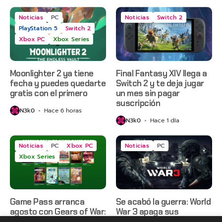
Noticias
PC
Noticias
Switch 2
PlayStation 5
Switch 2
Xbox PC
Xbox Series
Moonlighter 2 ya tiene
Final Fantasy XIV llega a
fecha y puedes quedarte
Switch 2 y te deja jugar
gratis con el primero
un mes sin pagar
suscripción
N3k0
Hace 6 horas
N3k0
Hace 1 día
Noticias
PC
Xbox PC
Noticias
PC
Xbox Series
Game Pass arranca
Se acabó la guerra: World
agosto con Gears of War:
War 3 apaga sus
E-Day, Grounded 2 y más
servidores