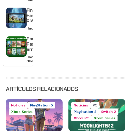
quedarte
gratis con
Final
el primero
Fantasy
XIV llega a
Switch 2 y
Hace 3 días
te deja
jugar un
Game
mes sin
Pass
pagar
arranca
suscripción
agosto
Hace 3
con
días
Gears of
War: E-
Day,
Grounded
2 y más
ARTÍCULOS RELACIONADOS
Noticias
PlayStation 5
Noticias
PC
Xbox Series
PlayStation 5
Switch 2
Xbox PC
Xbox Series