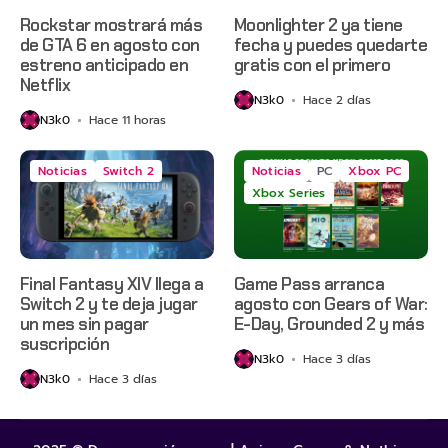
Rockstar mostrará más
Moonlighter 2 ya tiene
de GTA 6 en agosto con
fecha y puedes quedarte
estreno anticipado en
gratis con el primero
Netflix
N3k0
Hace 2 días
N3k0
Hace 11 horas
Noticias
Switch 2
Noticias
PC
Xbox PC
Xbox Series
Final Fantasy XIV llega a
Game Pass arranca
Switch 2 y te deja jugar
agosto con Gears of War:
un mes sin pagar
E-Day, Grounded 2 y más
suscripción
N3k0
Hace 3 días
N3k0
Hace 3 días