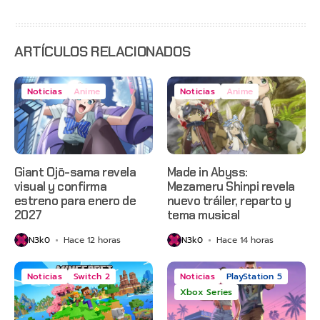
con
estreno
anticipado
en Netflix
ARTÍCULOS RELACIONADOS
Noticias
Anime
Noticias
Anime
Giant Ojō-sama revela
Made in Abyss:
visual y confirma
Mezameru Shinpi revela
estreno para enero de
nuevo tráiler, reparto y
2027
tema musical
N3k0
Hace 12 horas
N3k0
Hace 14 horas
Noticias
Switch 2
Noticias
PlayStation 5
Xbox Series